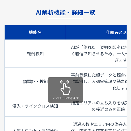
AI解析機能・詳細一覧
機能名
仕組みとメ
AIが「倒れた」姿勢を即座に判
転倒検知
く着信で知らせるため、一人作
ぎます。
事前登録した顔データと照合。
顔認証・検知
に識別し、入退室管理や勤怠連
化します
指定エリアへの立ち入りを検知
侵入・ラインクロス検知
の接近のみを正確に
通過人数やエリア内の滞在人
人数カウント・混雑分析
化。店舗の入店率測定やイベン