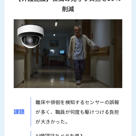
削減
離床や徘徊を検知するセンサーの誤報
課題
が多く、職員が何度も駆けつける負担
が大きかった。
AI顔認証カメラを導入。