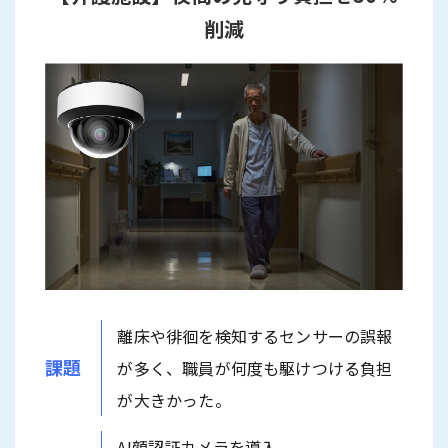
削減
離床や徘徊を検知するセンサーの誤報
課題
が多く、職員が何度も駆けつける負担
が大きかった。
AI顔認証カメラを導入。