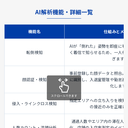
AI解析機能・詳細一覧
機能名
仕組みとメ
AIが「倒れた」姿勢を即座に判
転倒検知
く着信で知らせるため、一人作
ぎます。
事前登録した顔データと照合。
顔認証・検知
に識別し、入退室管理や勤怠連
化します
指定エリアへの立ち入りを検知
侵入・ラインクロス検知
の接近のみを正確に
通過人数やエリア内の滞在人
人数カウント・混雑分析
化。店舗の入店率測定やイベン