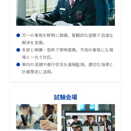
万一の事態を鮮明に録画。客観的な証拠で迅速な
解決を支援。
本部と映像・音声で常時連携。不測の事態にも現
場と一丸で対応。
車内の混雑や運行状況を遠隔監視。適切な指導と
計画策定に活用。
試験会場