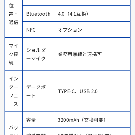
位
置・
Bluetooth
4.0（4.1互換）
通信
NFC
オプション
マイ
ショルダ
ク接
業務用無線と連携可
ーマイク
続
イン
ター
データポ
TYPE-C、USB 2.0
フェ
ート
ース
容量
3200mAh（交換可能）
バッ