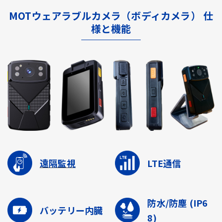
MOTウェアラブルカメラ（ボディカメラ） 仕
様と機能
遠隔監視
LTE通信
防水/防塵
(IP6
バッテリー内臓
8)