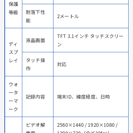
保護
耐落下性
等級
2メートル
能
TFT 3.1インチ タッチスクリー
液晶画面
ディ
ン
スプ
タッチ操
レイ
対応
作
ウォ
ータ
記録内容
端末ID、緯度経度、日時
ーマ
ーク
ビデオ解
2560×1440 / 1920×1080 /
像度
1280×720（全て30fps）