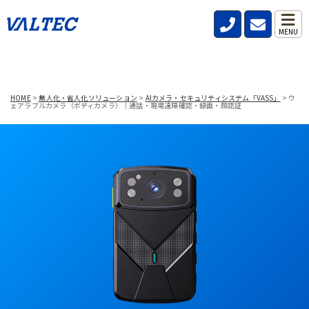
MENU
HOME
>
無人化・省人化ソリューション
>
AIカメラ・セキュリティシステム「VASS」
>
ウ
ェアラブルカメラ（ボディカメラ）｜通話・現場遠隔確認・録画・顔認証