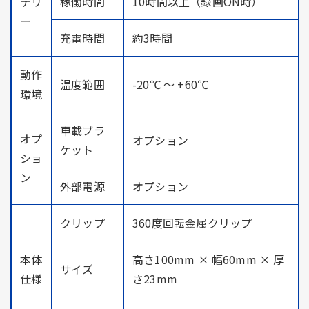
テリ
稼働時間
10時間以上（録画ON時）
ー
充電時間
約3時間
動作
温度範囲
-20℃ ～ +60℃
環境
車載ブラ
オプ
オプション
ケット
ショ
ン
外部電源
オプション
クリップ
360度回転金属クリップ
本体
高さ100mm × 幅60mm × 厚
サイズ
仕様
さ23mm