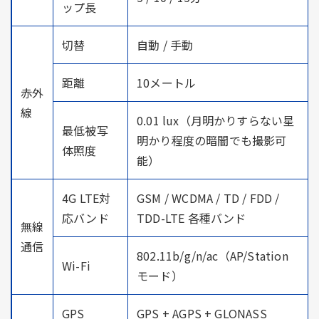
ップ長
切替
自動 / 手動
距離
10メートル
赤外
線
0.01 lux（月明かりすらない星
最低被写
明かり程度の暗闇でも撮影可
体照度
能）
4G LTE対
GSM / WCDMA / TD / FDD /
応バンド
TDD-LTE 各種バンド
無線
通信
802.11b/g/n/ac（AP/Station
Wi-Fi
モード）
GPS
GPS + AGPS + GLONASS