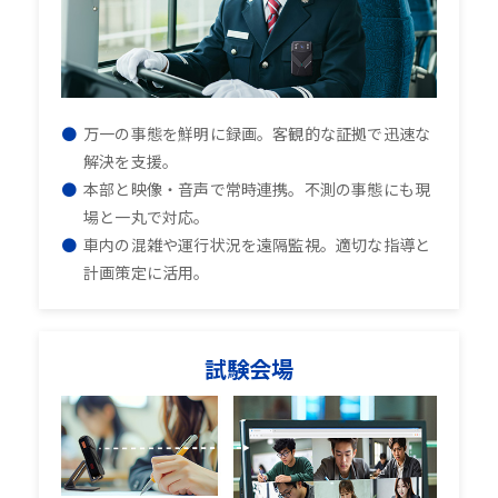
万一の事態を鮮明に録画。客観的な証拠で迅速な
解決を支援。
本部と映像・音声で常時連携。不測の事態にも現
場と一丸で対応。
車内の混雑や運行状況を遠隔監視。適切な指導と
計画策定に活用。
試験会場