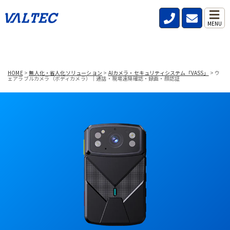
MENU
HOME
>
無人化・省人化ソリューション
>
AIカメラ・セキュリティシステム「VASS」
>
ウ
ェアラブルカメラ（ボディカメラ）｜通話・現場遠隔確認・録画・顔認証