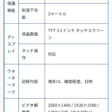
保護
耐落下性
等級
2メートル
能
TFT 3.1インチ タッチスクリー
液晶画面
ディ
ン
スプ
タッチ操
レイ
対応
作
ウォ
ータ
記録内容
端末ID、緯度経度、日時
ーマ
ーク
ビデオ解
2560×1440 / 1920×1080 /
像度
1280×720（全て30fps）