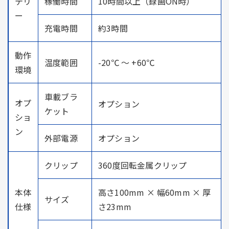
テリ
稼働時間
10時間以上（録画ON時）
ー
充電時間
約3時間
動作
温度範囲
-20℃ ～ +60℃
環境
車載ブラ
オプ
オプション
ケット
ショ
ン
外部電源
オプション
クリップ
360度回転金属クリップ
本体
高さ100mm × 幅60mm × 厚
サイズ
仕様
さ23mm