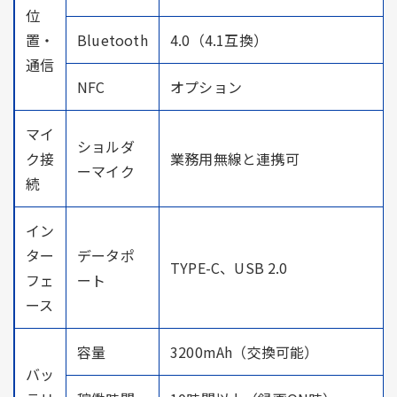
位
置・
Bluetooth
4.0（4.1互換）
通信
NFC
オプション
マイ
ショルダ
ク接
業務用無線と連携可
ーマイク
続
イン
ター
データポ
TYPE-C、USB 2.0
フェ
ート
ース
容量
3200mAh（交換可能）
バッ