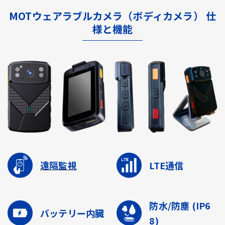
MOTウェアラブルカメラ（ボディカメラ） 仕
様と機能
遠隔監視
LTE通信
防水/防塵
(IP6
バッテリー内臓
8)