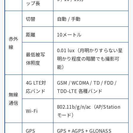
ップ長
切替
自動 / 手動
距離
10メートル
赤外
線
0.01 lux（月明かりすらない星
最低被写
明かり程度の暗闇でも撮影可
体照度
能）
4G LTE対
GSM / WCDMA / TD / FDD /
応バンド
TDD-LTE 各種バンド
無線
通信
802.11b/g/n/ac（AP/Station
Wi-Fi
モード）
GPS
GPS + AGPS + GLONASS