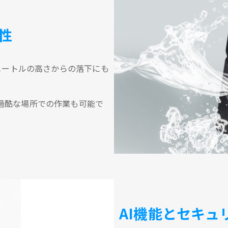
性
2メートルの高さからの落下にも
過酷な場所での作業も可能で
AI機能とセキュ