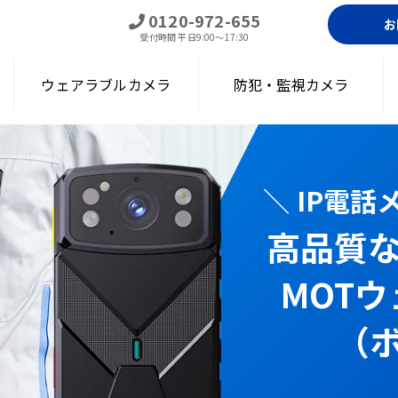
0120-972-655
お
受付時間
平日9:00～17:30
ウェアラブルカメラ
防犯・監視カメラ
＼ IP電
高品質
アラブルカメラ（ボディカメラ）｜通話・現場遠隔確認・録画・顔認証
MOT
（