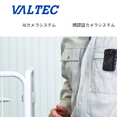
AIカメラシステム
顔認証カメラシステム
HOME
>
無人化・省人化ソリューション
>
AIカメラ・セキュリティシステム「VASS」
>
ウェ