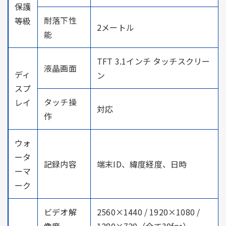
保護
耐落下性
等級
2メートル
能
TFT 3.1インチ タッチスクリー
液晶画面
ディ
ン
スプ
タッチ操
レイ
対応
作
ウォ
ータ
記録内容
端末ID、緯度経度、日時
ーマ
ーク
ビデオ解
2560×1440 / 1920×1080 /
像度
1280×720（全て30fps）