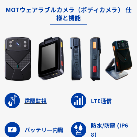
MOTウェアラブルカメラ（ボディカメラ） 仕
様と機能
遠隔監視
LTE通信
防水/防塵
(IP6
バッテリー内臓
8)