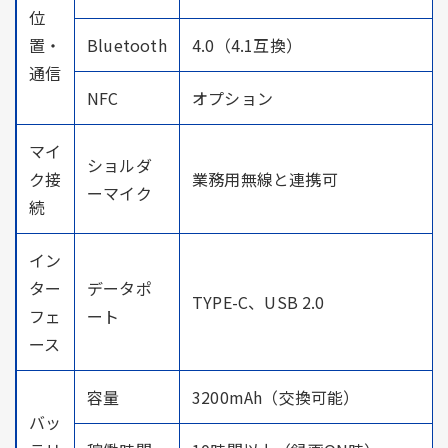
位
置・
Bluetooth
4.0（4.1互換）
通信
NFC
オプション
マイ
ショルダ
ク接
業務用無線と連携可
ーマイク
続
イン
ター
データポ
TYPE-C、USB 2.0
フェ
ート
ース
容量
3200mAh（交換可能）
バッ