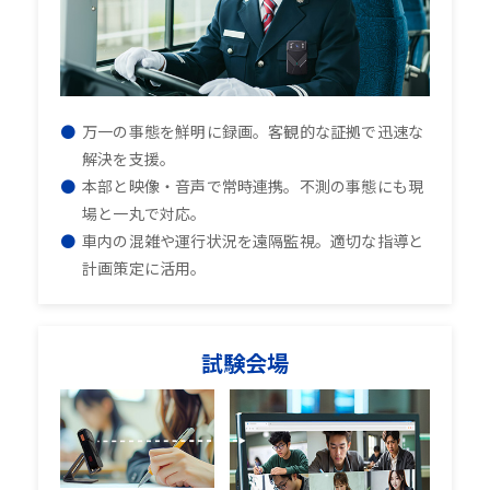
万一の事態を鮮明に録画。客観的な証拠で迅速な
解決を支援。
本部と映像・音声で常時連携。不測の事態にも現
場と一丸で対応。
車内の混雑や運行状況を遠隔監視。適切な指導と
計画策定に活用。
試験会場