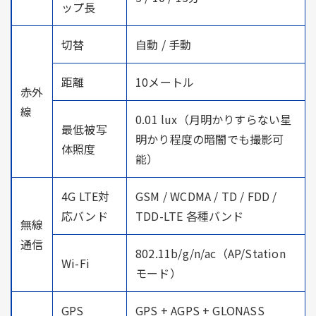
ップ長
切替
自動 / 手動
距離
10メートル
赤外
線
0.01 lux（月明かりすらない星
最低被写
明かり程度の暗闇でも撮影可
体照度
能）
4G LTE対
GSM / WCDMA / TD / FDD /
応バンド
TDD-LTE 各種バンド
無線
通信
802.11b/g/n/ac（AP/Station
Wi-Fi
モード）
GPS
GPS + AGPS + GLONASS