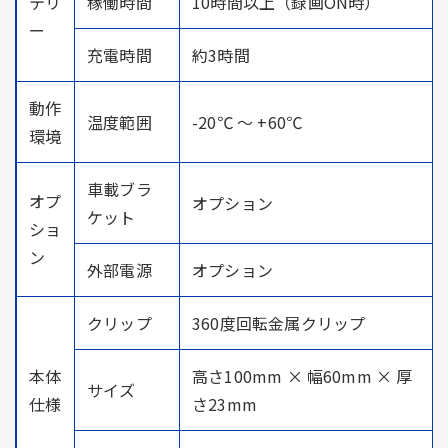
テリ
稼働時間
10時間以上（録画ON時）
ー
充電時間
約3時間
動作
温度範囲
-20℃ ～ +60℃
環境
車載ブラ
オプ
オプション
ケット
ショ
ン
外部電源
オプション
クリップ
360度回転金属クリップ
本体
高さ100mm × 幅60mm × 厚
サイズ
仕様
さ23mm