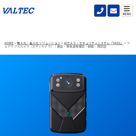
MENU
HOME
>
無人化・省人化ソリューション
>
AIカメラ・セキュリティシステム「VASS」
>
ウ
ェアラブルカメラ（ボディカメラ）｜通話・現場遠隔確認・録画・顔認証