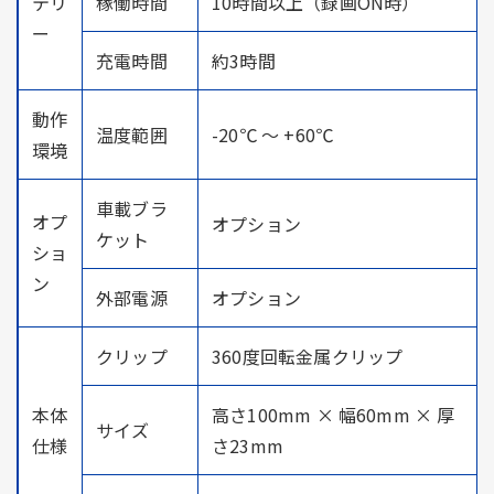
テリ
稼働時間
10時間以上（録画ON時）
ー
充電時間
約3時間
動作
温度範囲
-20℃ ～ +60℃
環境
車載ブラ
オプ
オプション
ケット
ショ
ン
外部電源
オプション
クリップ
360度回転金属クリップ
本体
高さ100mm × 幅60mm × 厚
サイズ
仕様
さ23mm