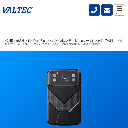
MENU
HOME
>
無人化・省人化ソリューション
>
AIカメラ・セキュリティシステム「VASS」
>
ウ
ェアラブルカメラ（ボディカメラ）｜通話・現場遠隔確認・録画・顔認証