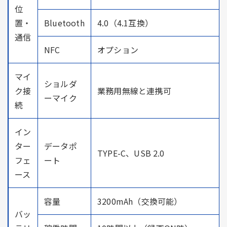
位
置・
Bluetooth
4.0（4.1互換）
通信
NFC
オプション
マイ
ショルダ
ク接
業務用無線と連携可
ーマイク
続
イン
ター
データポ
TYPE-C、USB 2.0
フェ
ート
ース
容量
3200mAh（交換可能）
バッ