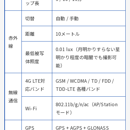
ップ長
切替
自動 / 手動
距離
10メートル
赤外
線
0.01 lux（月明かりすらない星
最低被写
明かり程度の暗闇でも撮影可
体照度
能）
4G LTE対
GSM / WCDMA / TD / FDD /
応バンド
TDD-LTE 各種バンド
無線
通信
802.11b/g/n/ac（AP/Station
Wi-Fi
モード）
GPS
GPS + AGPS + GLONASS