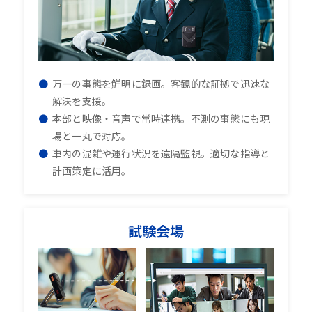
万一の事態を鮮明に録画。客観的な証拠で迅速な
解決を支援。
本部と映像・音声で常時連携。不測の事態にも現
場と一丸で対応。
車内の混雑や運行状況を遠隔監視。適切な指導と
計画策定に活用。
試験会場