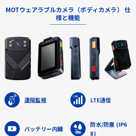
MOTウェアラブルカメラ（ボディカメラ） 仕
様と機能
遠隔監視
LTE通信
防水/防塵
(IP6
バッテリー内臓
8)