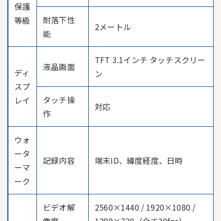
保護
耐落下性
等級
2メートル
能
TFT 3.1インチ タッチスクリー
液晶画面
ディ
ン
スプ
タッチ操
レイ
対応
作
ウォ
ータ
記録内容
端末ID、緯度経度、日時
ーマ
ーク
ビデオ解
2560×1440 / 1920×1080 /
像度
1280×720（全て30fps）