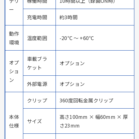
テリ
稼働時間
10時間以上（録画ON時）
ー
充電時間
約3時間
動作
温度範囲
-20℃ ～ +60℃
環境
車載ブラ
オプ
オプション
ケット
ショ
ン
外部電源
オプション
クリップ
360度回転金属クリップ
本体
高さ100mm × 幅60mm × 厚
サイズ
仕様
さ23mm