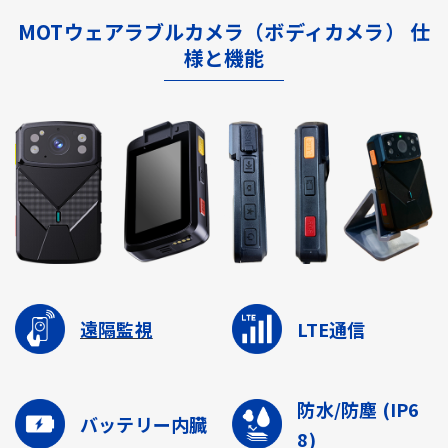
MOTウェアラブルカメラ（ボディカメラ） 仕
様と機能
遠隔監視
LTE通信
防水/防塵
(IP6
バッテリー内臓
8)