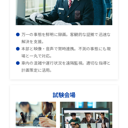
万一の事態を鮮明に録画。客観的な証拠で迅速な
解決を支援。
本部と映像・音声で常時連携。不測の事態にも現
場と一丸で対応。
車内の混雑や運行状況を遠隔監視。適切な指導と
計画策定に活用。
試験会場