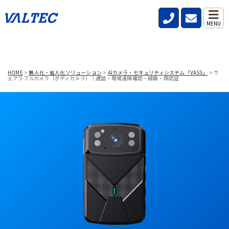
MENU
HOME
>
無人化・省人化ソリューション
>
AIカメラ・セキュリティシステム「VASS」
>
ウ
ェアラブルカメラ（ボディカメラ）｜通話・現場遠隔確認・録画・顔認証