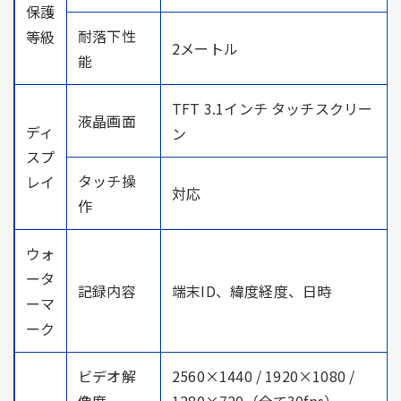
保護
耐落下性
等級
2メートル
能
TFT 3.1インチ タッチスクリー
液晶画面
ディ
ン
スプ
タッチ操
レイ
対応
作
ウォ
ータ
記録内容
端末ID、緯度経度、日時
ーマ
ーク
ビデオ解
2560×1440 / 1920×1080 /
像度
1280×720（全て30fps）