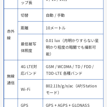
ップ長
切替
自動 / 手動
距離
10メートル
赤外
線
0.01 lux（月明かりすらない星
最低被写
明かり程度の暗闇でも撮影可
体照度
能）
4G LTE対
GSM / WCDMA / TD / FDD /
応バンド
TDD-LTE 各種バンド
無線
通信
802.11b/g/n/ac（AP/Station
Wi-Fi
モード）
GPS
GPS + AGPS + GLONASS