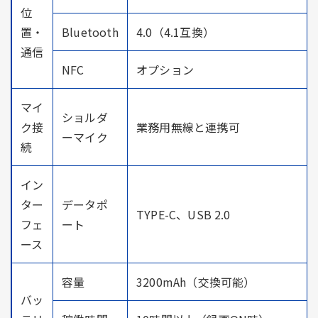
位
置・
Bluetooth
4.0（4.1互換）
通信
NFC
オプション
マイ
ショルダ
ク接
業務用無線と連携可
ーマイク
続
イン
ター
データポ
TYPE-C、USB 2.0
フェ
ート
ース
容量
3200mAh（交換可能）
バッ