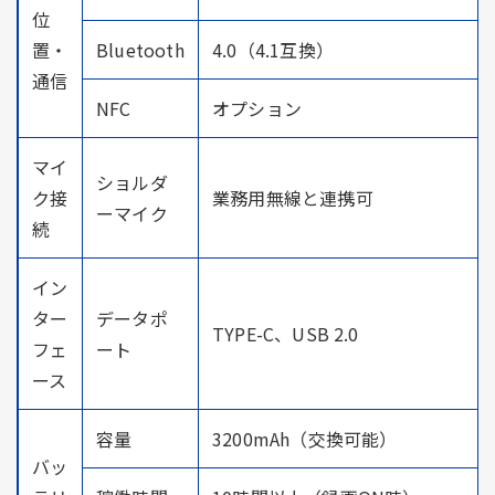
位
置・
Bluetooth
4.0（4.1互換）
通信
NFC
オプション
マイ
ショルダ
ク接
業務用無線と連携可
ーマイク
続
イン
ター
データポ
TYPE-C、USB 2.0
フェ
ート
ース
容量
3200mAh（交換可能）
バッ