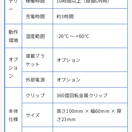
テリ
稼働時間
10時間以上（録画ON時）
ー
充電時間
約3時間
動作
温度範囲
-20℃ ～ +60℃
環境
車載ブラ
オプ
オプション
ケット
ショ
ン
外部電源
オプション
クリップ
360度回転金属クリップ
本体
高さ100mm × 幅60mm × 厚
サイズ
仕様
さ23mm