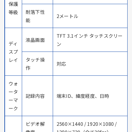
保護
耐落下性
等級
2メートル
能
TFT 3.1インチ タッチスクリー
液晶画面
ディ
ン
スプ
タッチ操
レイ
対応
作
ウォ
ータ
記録内容
端末ID、緯度経度、日時
ーマ
ーク
ビデオ解
2560×1440 / 1920×1080 /
像度
1280×720（全て30fps）