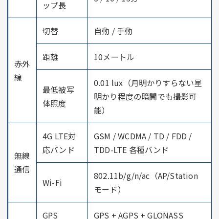
ップ長
切替
自動 / 手動
距離
10メートル
赤外
線
0.01 lux（月明かりすらない星
最低被写
明かり程度の暗闇でも撮影可
体照度
能）
4G LTE対
GSM / WCDMA / TD / FDD /
応バンド
TDD-LTE 各種バンド
無線
通信
802.11b/g/n/ac（AP/Station
Wi-Fi
モード）
GPS
GPS + AGPS + GLONASS