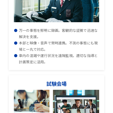
万一の事態を鮮明に録画。客観的な証拠で迅速な
解決を支援。
本部と映像・音声で常時連携。不測の事態にも現
場と一丸で対応。
車内の混雑や運行状況を遠隔監視。適切な指導と
計画策定に活用。
試験会場