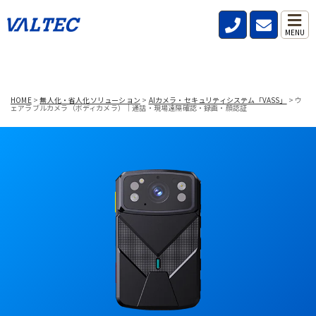
MENU
HOME
>
無人化・省人化ソリューション
>
AIカメラ・セキュリティシステム「VASS」
>
ウ
ェアラブルカメラ（ボディカメラ）｜通話・現場遠隔確認・録画・顔認証