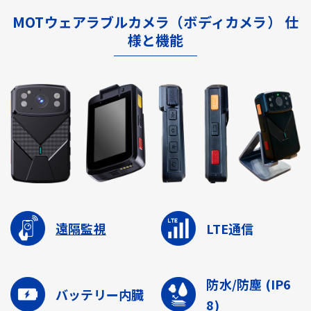
MOTウェアラブルカメラ（ボディカメラ） 仕
様と機能
遠隔監視
LTE通信
防水/防塵
(IP6
バッテリー内臓
8)