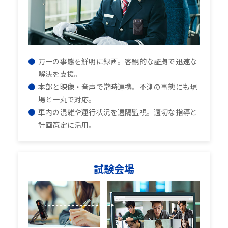
万一の事態を鮮明に録画。客観的な証拠で迅速な
解決を支援。
本部と映像・音声で常時連携。不測の事態にも現
場と一丸で対応。
車内の混雑や運行状況を遠隔監視。適切な指導と
計画策定に活用。
試験会場