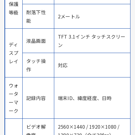
保護
耐落下性
等級
2メートル
能
TFT 3.1インチ タッチスクリー
液晶画面
ディ
ン
スプ
タッチ操
レイ
対応
作
ウォ
ータ
記録内容
端末ID、緯度経度、日時
ーマ
ーク
ビデオ解
2560×1440 / 1920×1080 /
像度
1280×720（全て30fps）