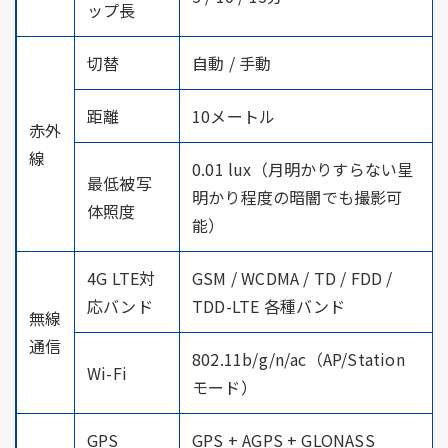
ップ長
切替
自動 / 手動
距離
10メートル
赤外
線
0.01 lux（月明かりすらない星
最低被写
明かり程度の暗闇でも撮影可
体照度
能）
4G LTE対
GSM / WCDMA / TD / FDD /
応バンド
TDD-LTE 各種バンド
無線
通信
802.11b/g/n/ac（AP/Station
Wi-Fi
モード）
GPS
GPS + AGPS + GLONASS