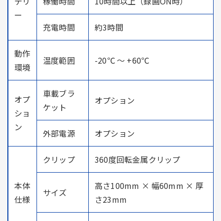
テリ
稼働時間
10時間以上（録画ON時）
ー
充電時間
約3時間
動作
温度範囲
-20℃ ～ +60℃
環境
車載ブラ
オプ
オプション
ケット
ショ
ン
外部電源
オプション
クリップ
360度回転金属クリップ
本体
高さ100mm × 幅60mm × 厚
サイズ
仕様
さ23mm