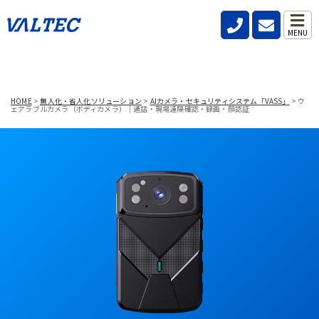
MENU
HOME
>
無人化・省人化ソリューション
>
AIカメラ・セキュリティシステム「VASS」
>
ウ
ェアラブルカメラ（ボディカメラ）｜通話・現場遠隔確認・録画・顔認証