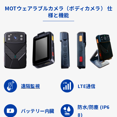
MOTウェアラブルカメラ（ボディカメラ） 仕
様と機能
遠隔監視
LTE通信
防水/防塵
(IP6
バッテリー内臓
8)