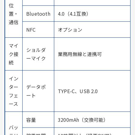
位
置・
Bluetooth
4.0（4.1互換）
通信
NFC
オプション
マイ
ショルダ
ク接
業務用無線と連携可
ーマイク
続
イン
ター
データポ
TYPE-C、USB 2.0
フェ
ート
ース
容量
3200mAh（交換可能）
バッ