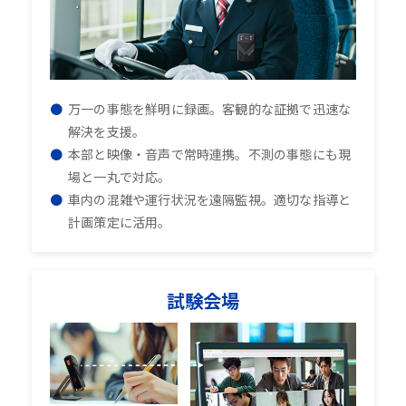
万一の事態を鮮明に録画。客観的な証拠で迅速な
解決を支援。
本部と映像・音声で常時連携。不測の事態にも現
場と一丸で対応。
車内の混雑や運行状況を遠隔監視。適切な指導と
計画策定に活用。
試験会場