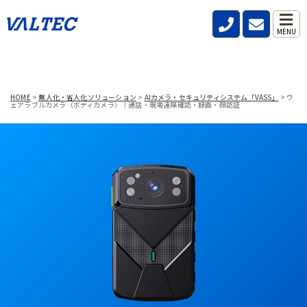
MENU
HOME
>
無人化・省人化ソリューション
>
AIカメラ・セキュリティシステム「VASS」
>
ウ
ェアラブルカメラ（ボディカメラ）｜通話・現場遠隔確認・録画・顔認証