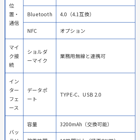
位
置・
Bluetooth
4.0（4.1互換）
通信
NFC
オプション
マイ
ショルダ
ク接
業務用無線と連携可
ーマイク
続
イン
ター
データポ
TYPE-C、USB 2.0
フェ
ート
ース
容量
3200mAh（交換可能）
バッ