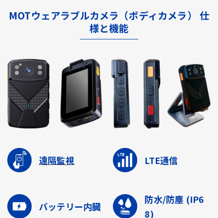
MOTウェアラブルカメラ（ボディカメラ） 仕
様と機能
遠隔監視
LTE通信
防水/防塵
(IP6
バッテリー内臓
8)