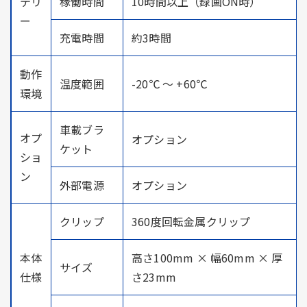
テリ
稼働時間
10時間以上（録画ON時）
ー
充電時間
約3時間
動作
温度範囲
-20℃ ～ +60℃
環境
車載ブラ
オプ
オプション
ケット
ショ
ン
外部電源
オプション
クリップ
360度回転金属クリップ
本体
高さ100mm × 幅60mm × 厚
サイズ
仕様
さ23mm