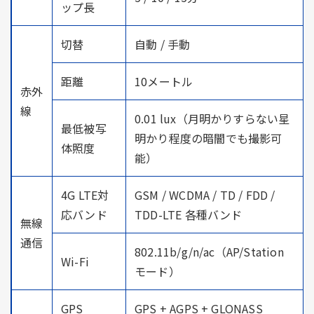
ップ長
切替
自動 / 手動
距離
10メートル
赤外
線
0.01 lux（月明かりすらない星
最低被写
明かり程度の暗闇でも撮影可
体照度
能）
4G LTE対
GSM / WCDMA / TD / FDD /
応バンド
TDD-LTE 各種バンド
無線
通信
802.11b/g/n/ac（AP/Station
Wi-Fi
モード）
GPS
GPS + AGPS + GLONASS