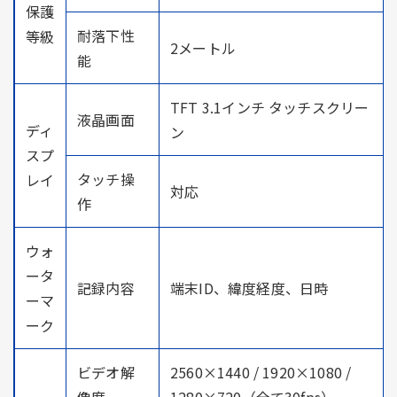
保護
耐落下性
等級
2メートル
能
TFT 3.1インチ タッチスクリー
液晶画面
ディ
ン
スプ
タッチ操
レイ
対応
作
ウォ
ータ
記録内容
端末ID、緯度経度、日時
ーマ
ーク
ビデオ解
2560×1440 / 1920×1080 /
像度
1280×720（全て30fps）