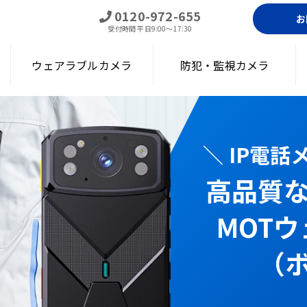
0120-972-655
お
受付時間
平日9:00～17:30
ウェアラブルカメラ
防犯・監視カメラ
＼ IP電
高品質
アラブルカメラ（ボディカメラ）｜通話・現場遠隔確認・録画・顔認証
MOT
（