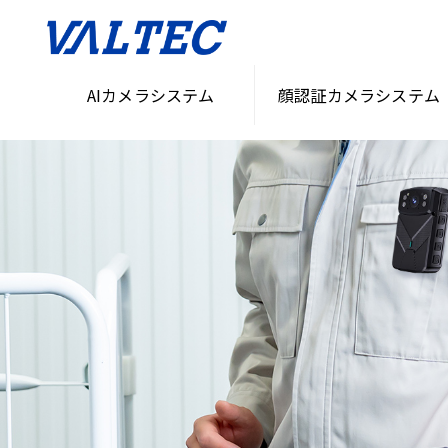
AIカメラシステム
顔認証カメラシステム
HOME
>
無人化・省人化ソリューション
>
AIカメラ・セキュリティシステム「VASS」
>
ウェ