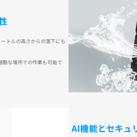
性
2メートルの高さからの落下にも
過酷な場所での作業も可能で
AI機能とセキュ