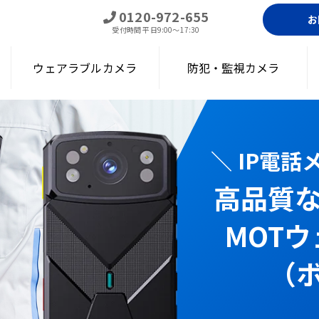
0120-972-655
お
受付時間
平日9:00～17:30
ウェアラブルカメラ
防犯・監視カメラ
＼ IP電
高品質
アラブルカメラ（ボディカメラ）｜通話・現場遠隔確認・録画・顔認証
MOT
（