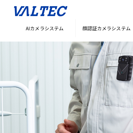
AIカメラシステム
顔認証カメラシステム
HOME
>
無人化・省人化ソリューション
>
AIカメラ・セキュリティシステム「VASS」
>
ウェ