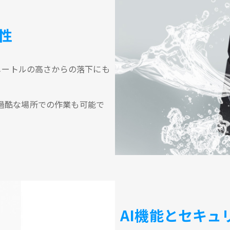
性
2メートルの高さからの落下にも
過酷な場所での作業も可能で
AI機能とセキュ