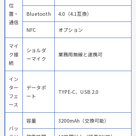
位
置・
Bluetooth
4.0（4.1互換）
通信
NFC
オプション
マイ
ショルダ
ク接
業務用無線と連携可
ーマイク
続
イン
ター
データポ
TYPE-C、USB 2.0
フェ
ート
ース
容量
3200mAh（交換可能）
バッ