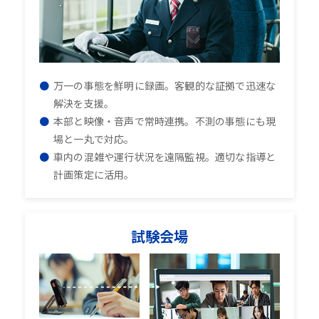
万一の事態を鮮明に録画。客観的な証拠で迅速な
解決を支援。
本部と映像・音声で常時連携。不測の事態にも現
場と一丸で対応。
車内の混雑や運行状況を遠隔監視。適切な指導と
計画策定に活用。
試験会場