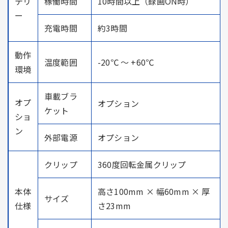
テリ
稼働時間
10時間以上（録画ON時）
ー
充電時間
約3時間
動作
温度範囲
-20℃ ～ +60℃
環境
車載ブラ
オプ
オプション
ケット
ショ
ン
外部電源
オプション
クリップ
360度回転金属クリップ
本体
高さ100mm × 幅60mm × 厚
サイズ
仕様
さ23mm