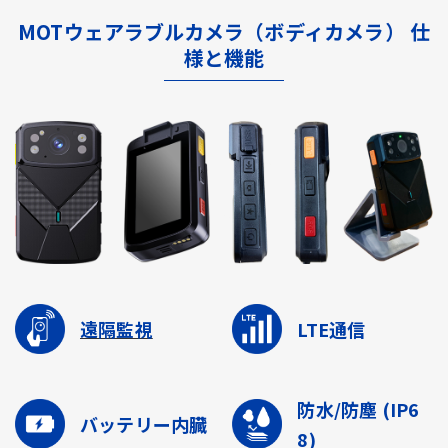
MOTウェアラブルカメラ（ボディカメラ） 仕
様と機能
遠隔監視
LTE通信
防水/防塵
(IP6
バッテリー内臓
8)