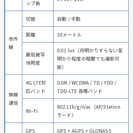
ップ長
切替
自動 / 手動
距離
10メートル
赤外
線
0.01 lux（月明かりすらない星
最低被写
明かり程度の暗闇でも撮影可
体照度
能）
4G LTE対
GSM / WCDMA / TD / FDD /
応バンド
TDD-LTE 各種バンド
無線
通信
802.11b/g/n/ac（AP/Station
Wi-Fi
モード）
GPS
GPS + AGPS + GLONASS