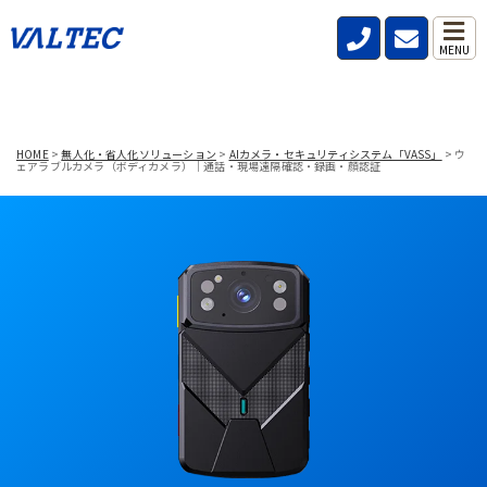
MENU
HOME
>
無人化・省人化ソリューション
>
AIカメラ・セキュリティシステム「VASS」
>
ウ
ェアラブルカメラ（ボディカメラ）｜通話・現場遠隔確認・録画・顔認証