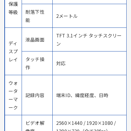
保護
耐落下性
等級
2メートル
能
TFT 3.1インチ タッチスクリー
液晶画面
ディ
ン
スプ
タッチ操
レイ
対応
作
ウォ
ータ
記録内容
端末ID、緯度経度、日時
ーマ
ーク
ビデオ解
2560×1440 / 1920×1080 /
像度
1280×720（全て30fps）