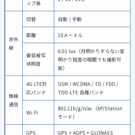
ップ長
切替
自動 / 手動
距離
10メートル
赤外
線
0.01 lux（月明かりすらない星
最低被写
明かり程度の暗闇でも撮影可
体照度
能）
4G LTE対
GSM / WCDMA / TD / FDD /
応バンド
TDD-LTE 各種バンド
無線
通信
802.11b/g/n/ac（AP/Station
Wi-Fi
モード）
GPS
GPS + AGPS + GLONASS