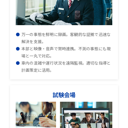
万一の事態を鮮明に録画。客観的な証拠で迅速な
解決を支援。
本部と映像・音声で常時連携。不測の事態にも現
場と一丸で対応。
車内の混雑や運行状況を遠隔監視。適切な指導と
計画策定に活用。
試験会場