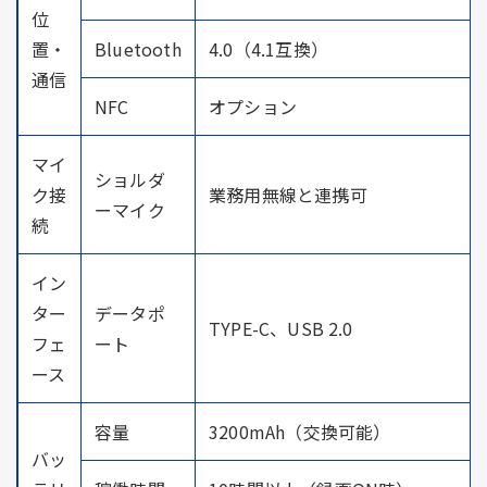
位
置・
Bluetooth
4.0（4.1互換）
通信
NFC
オプション
マイ
ショルダ
ク接
業務用無線と連携可
ーマイク
続
イン
ター
データポ
TYPE-C、USB 2.0
フェ
ート
ース
容量
3200mAh（交換可能）
バッ