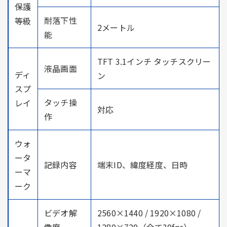
保護
耐落下性
等級
2メートル
能
TFT 3.1インチ タッチスクリー
液晶画面
ディ
ン
スプ
タッチ操
レイ
対応
作
ウォ
ータ
記録内容
端末ID、緯度経度、日時
ーマ
ーク
ビデオ解
2560×1440 / 1920×1080 /
像度
1280×720（全て30fps）