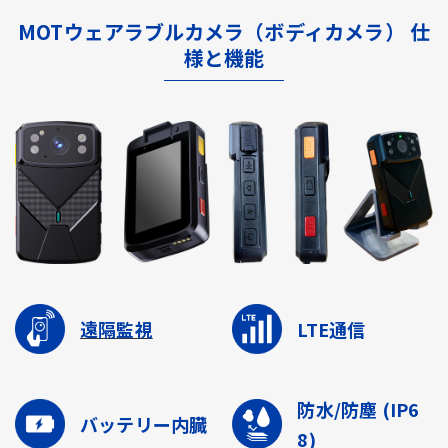
MOTウェアラブルカメラ（ボディカメラ） 仕
様と機能
遠隔監視
LTE通信
防水/防塵
(IP6
バッテリー内臓
8)