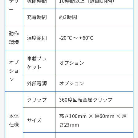
テリ
稼働時間
10時間以上（録画ON時）
ー
充電時間
約3時間
動作
温度範囲
-20℃ ～ +60℃
環境
車載ブラ
オプ
オプション
ケット
ショ
ン
外部電源
オプション
クリップ
360度回転金属クリップ
本体
高さ100mm × 幅60mm × 厚
サイズ
仕様
さ23mm