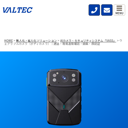
MENU
HOME
>
無人化・省人化ソリューション
>
AIカメラ・セキュリティシステム「VASS」
>
ウ
ェアラブルカメラ（ボディカメラ）｜通話・現場遠隔確認・録画・顔認証