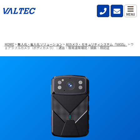
MENU
HOME
>
無人化・省人化ソリューション
>
AIカメラ・セキュリティシステム「VASS」
>
ウ
ェアラブルカメラ（ボディカメラ）｜通話・現場遠隔確認・録画・顔認証