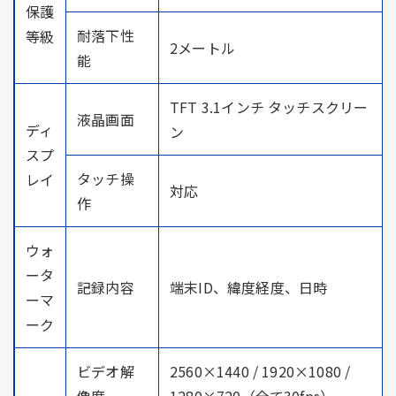
保護
耐落下性
等級
2メートル
能
TFT 3.1インチ タッチスクリー
液晶画面
ディ
ン
スプ
タッチ操
レイ
対応
作
ウォ
ータ
記録内容
端末ID、緯度経度、日時
ーマ
ーク
ビデオ解
2560×1440 / 1920×1080 /
像度
1280×720（全て30fps）