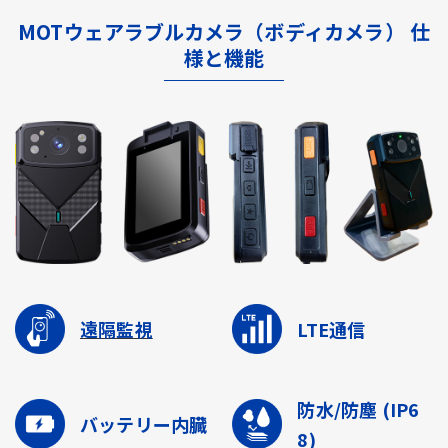
MOTウェアラブルカメラ（ボディカメラ） 仕
様と機能
遠隔監視
LTE通信
防水/防塵
(IP6
バッテリー内臓
8)