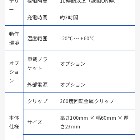
テリ
稼働時間
10時間以上（録画ON時）
ー
充電時間
約3時間
動作
温度範囲
-20℃ ～ +60℃
環境
車載ブラ
オプ
オプション
ケット
ショ
ン
外部電源
オプション
クリップ
360度回転金属クリップ
本体
高さ100mm × 幅60mm × 厚
サイズ
仕様
さ23mm