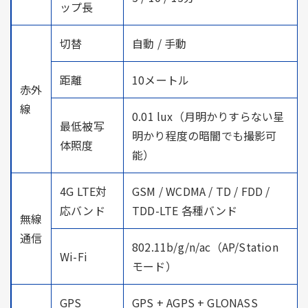
ップ長
切替
自動 / 手動
距離
10メートル
赤外
線
0.01 lux（月明かりすらない星
最低被写
明かり程度の暗闇でも撮影可
体照度
能）
4G LTE対
GSM / WCDMA / TD / FDD /
応バンド
TDD-LTE 各種バンド
無線
通信
802.11b/g/n/ac（AP/Station
Wi-Fi
モード）
GPS
GPS + AGPS + GLONASS