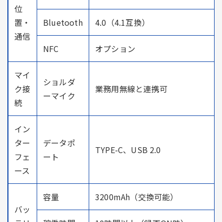
位
置・
Bluetooth
4.0（4.1互換）
通信
NFC
オプション
マイ
ショルダ
ク接
業務用無線と連携可
ーマイク
続
イン
ター
データポ
TYPE-C、USB 2.0
フェ
ート
ース
容量
3200mAh（交換可能）
バッ