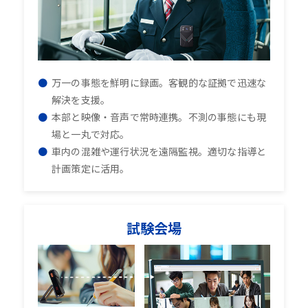
万一の事態を鮮明に録画。客観的な証拠で迅速な
解決を支援。
本部と映像・音声で常時連携。不測の事態にも現
場と一丸で対応。
車内の混雑や運行状況を遠隔監視。適切な指導と
計画策定に活用。
試験会場