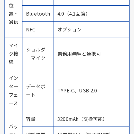
位
置・
Bluetooth
4.0（4.1互換）
通信
NFC
オプション
マイ
ショルダ
ク接
業務用無線と連携可
ーマイク
続
イン
ター
データポ
TYPE-C、USB 2.0
フェ
ート
ース
容量
3200mAh（交換可能）
バッ