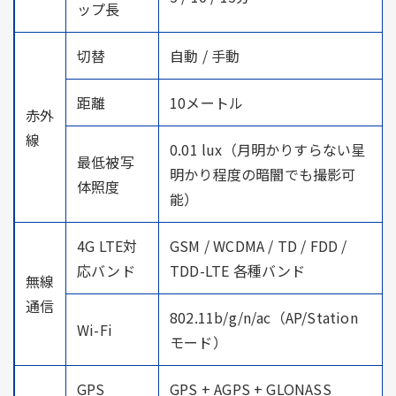
ップ長
切替
自動 / 手動
距離
10メートル
赤外
線
0.01 lux（月明かりすらない星
最低被写
明かり程度の暗闇でも撮影可
体照度
能）
4G LTE対
GSM / WCDMA / TD / FDD /
応バンド
TDD-LTE 各種バンド
無線
通信
802.11b/g/n/ac（AP/Station
Wi-Fi
モード）
GPS
GPS + AGPS + GLONASS