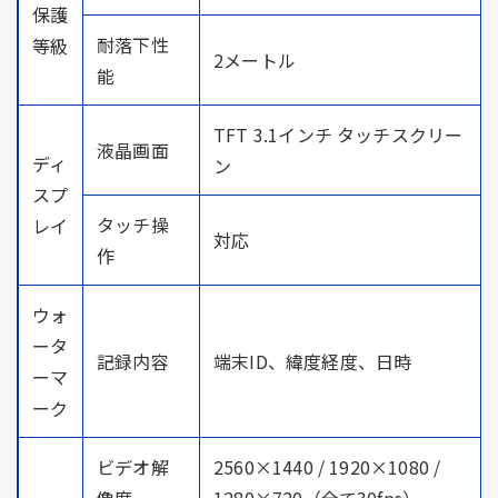
保護
耐落下性
等級
2メートル
能
TFT 3.1インチ タッチスクリー
液晶画面
ディ
ン
スプ
タッチ操
レイ
対応
作
ウォ
ータ
記録内容
端末ID、緯度経度、日時
ーマ
ーク
ビデオ解
2560×1440 / 1920×1080 /
像度
1280×720（全て30fps）