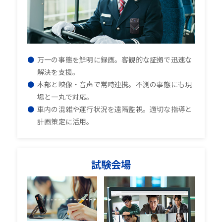
万一の事態を鮮明に録画。客観的な証拠で迅速な
解決を支援。
本部と映像・音声で常時連携。不測の事態にも現
場と一丸で対応。
車内の混雑や運行状況を遠隔監視。適切な指導と
計画策定に活用。
試験会場