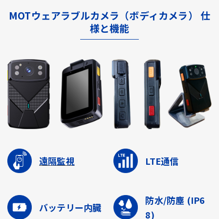
MOTウェアラブルカメラ（ボディカメラ） 仕
様と機能
遠隔監視
LTE通信
防水/防塵
(IP6
バッテリー内臓
8)