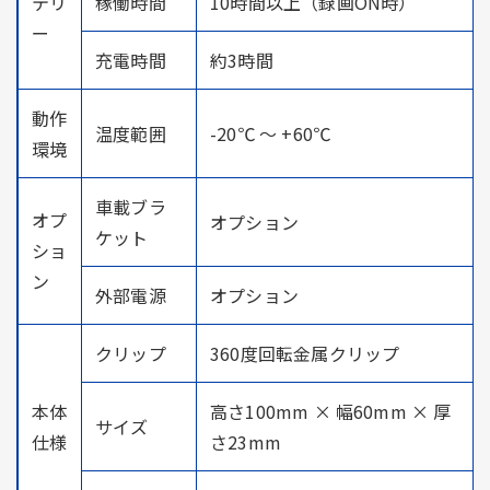
テリ
稼働時間
10時間以上（録画ON時）
ー
充電時間
約3時間
動作
温度範囲
-20℃ ～ +60℃
環境
車載ブラ
オプ
オプション
ケット
ショ
ン
外部電源
オプション
クリップ
360度回転金属クリップ
本体
高さ100mm × 幅60mm × 厚
サイズ
仕様
さ23mm