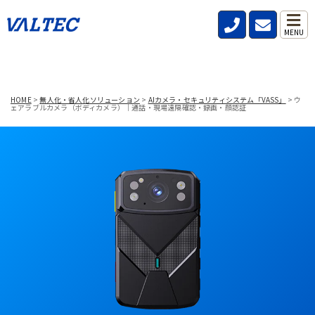
MENU
HOME
>
無人化・省人化ソリューション
>
AIカメラ・セキュリティシステム「VASS」
>
ウ
ェアラブルカメラ（ボディカメラ）｜通話・現場遠隔確認・録画・顔認証