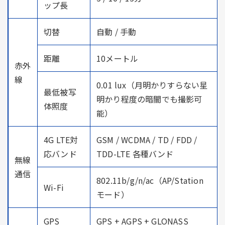
ップ長
切替
自動 / 手動
距離
10メートル
赤外
線
0.01 lux（月明かりすらない星
最低被写
明かり程度の暗闇でも撮影可
体照度
能）
4G LTE対
GSM / WCDMA / TD / FDD /
応バンド
TDD-LTE 各種バンド
無線
通信
802.11b/g/n/ac（AP/Station
Wi-Fi
モード）
GPS
GPS + AGPS + GLONASS