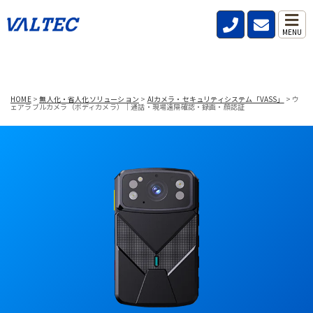
MENU
HOME
>
無人化・省人化ソリューション
>
AIカメラ・セキュリティシステム「VASS」
>
ウ
ェアラブルカメラ（ボディカメラ）｜通話・現場遠隔確認・録画・顔認証