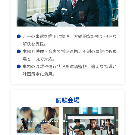
万一の事態を鮮明に録画。客観的な証拠で迅速な
解決を支援。
本部と映像・音声で常時連携。不測の事態にも現
場と一丸で対応。
車内の混雑や運行状況を遠隔監視。適切な指導と
計画策定に活用。
試験会場