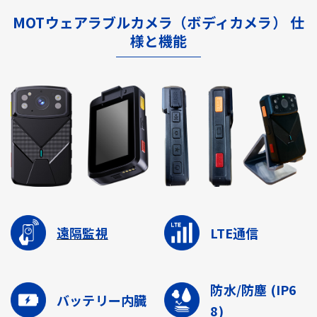
MOTウェアラブルカメラ（ボディカメラ） 仕
様と機能
遠隔監視
LTE通信
防水/防塵
(IP6
バッテリー内臓
8)