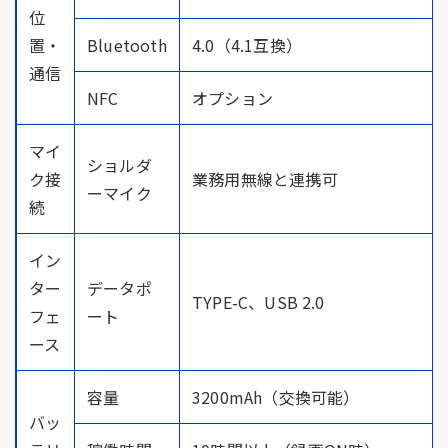
位
置・
Bluetooth
4.0（4.1互換）
通信
NFC
オプション
マイ
ショルダ
ク接
業務用無線と連携可
ーマイク
続
イン
ター
データポ
TYPE-C、USB 2.0
フェ
ート
ース
容量
3200mAh（交換可能）
バッ