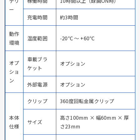
テリ
稼働時間
10時間以上（録画ON時）
ー
充電時間
約3時間
動作
温度範囲
-20℃ ～ +60℃
環境
車載ブラ
オプ
オプション
ケット
ショ
ン
外部電源
オプション
クリップ
360度回転金属クリップ
本体
高さ100mm × 幅60mm × 厚
サイズ
仕様
さ23mm