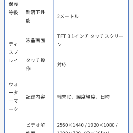
保護
耐落下性
等級
2メートル
能
TFT 3.1インチ タッチスクリー
液晶画面
ディ
ン
スプ
タッチ操
レイ
対応
作
ウォ
ータ
記録内容
端末ID、緯度経度、日時
ーマ
ーク
ビデオ解
2560×1440 / 1920×1080 /
像度
1280×720（全て30fps）