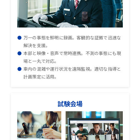
万一の事態を鮮明に録画。客観的な証拠で迅速な
解決を支援。
本部と映像・音声で常時連携。不測の事態にも現
場と一丸で対応。
車内の混雑や運行状況を遠隔監視。適切な指導と
計画策定に活用。
試験会場