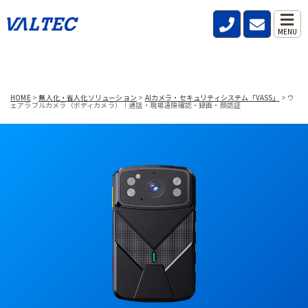
MENU
HOME
>
無人化・省人化ソリューション
>
AIカメラ・セキュリティシステム「VASS」
>
ウ
ェアラブルカメラ（ボディカメラ）｜通話・現場遠隔確認・録画・顔認証