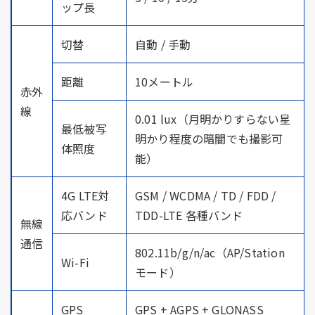
ップ長
切替
自動 / 手動
距離
10メートル
赤外
線
0.01 lux（月明かりすらない星
最低被写
明かり程度の暗闇でも撮影可
体照度
能）
4G LTE対
GSM / WCDMA / TD / FDD /
応バンド
TDD-LTE 各種バンド
無線
通信
802.11b/g/n/ac（AP/Station
Wi-Fi
モード）
GPS
GPS + AGPS + GLONASS