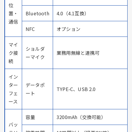
位
置・
Bluetooth
4.0（4.1互換）
通信
NFC
オプション
マイ
ショルダ
ク接
業務用無線と連携可
ーマイク
続
イン
ター
データポ
TYPE-C、USB 2.0
フェ
ート
ース
容量
3200mAh（交換可能）
バッ