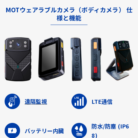
MOTウェアラブルカメラ（ボディカメラ） 仕
様と機能
遠隔監視
LTE通信
防水/防塵
(IP6
バッテリー内臓
8)