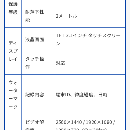
保護
耐落下性
等級
2メートル
能
TFT 3.1インチ タッチスクリー
液晶画面
ディ
ン
スプ
タッチ操
レイ
対応
作
ウォ
ータ
記録内容
端末ID、緯度経度、日時
ーマ
ーク
ビデオ解
2560×1440 / 1920×1080 /
像度
1280×720（全て30fps）