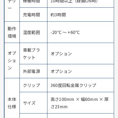
テリ
稼働時間
10時間以上（録画ON時）
ー
充電時間
約3時間
動作
温度範囲
-20℃ ～ +60℃
環境
車載ブラ
オプ
オプション
ケット
ショ
ン
外部電源
オプション
クリップ
360度回転金属クリップ
本体
高さ100mm × 幅60mm × 厚
サイズ
仕様
さ23mm