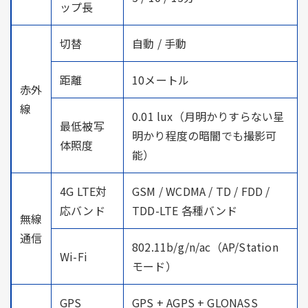
ップ長
切替
自動 / 手動
距離
10メートル
赤外
線
0.01 lux（月明かりすらない星
最低被写
明かり程度の暗闇でも撮影可
体照度
能）
4G LTE対
GSM / WCDMA / TD / FDD /
応バンド
TDD-LTE 各種バンド
無線
通信
802.11b/g/n/ac（AP/Station
Wi-Fi
モード）
GPS
GPS + AGPS + GLONASS