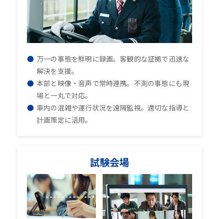
万一の事態を鮮明に録画。客観的な証拠で迅速な
解決を支援。
本部と映像・音声で常時連携。不測の事態にも現
場と一丸で対応。
車内の混雑や運行状況を遠隔監視。適切な指導と
計画策定に活用。
試験会場