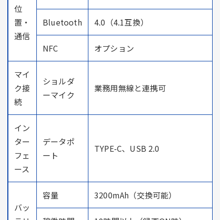
位
置・
Bluetooth
4.0（4.1互換）
通信
NFC
オプション
マイ
ショルダ
ク接
業務用無線と連携可
ーマイク
続
イン
ター
データポ
TYPE-C、USB 2.0
フェ
ート
ース
容量
3200mAh（交換可能）
バッ