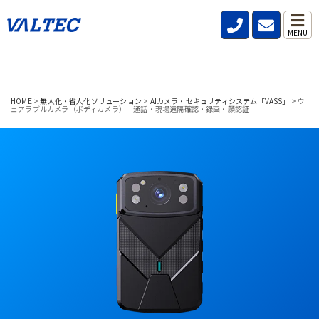
MENU
HOME
>
無人化・省人化ソリューション
>
AIカメラ・セキュリティシステム「VASS」
>
ウ
ェアラブルカメラ（ボディカメラ）｜通話・現場遠隔確認・録画・顔認証