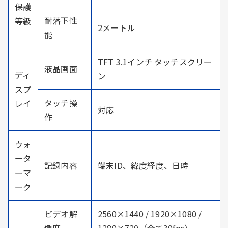
保護
耐落下性
等級
2メートル
能
TFT 3.1インチ タッチスクリー
液晶画面
ディ
ン
スプ
タッチ操
レイ
対応
作
ウォ
ータ
記録内容
端末ID、緯度経度、日時
ーマ
ーク
ビデオ解
2560×1440 / 1920×1080 /
像度
1280×720（全て30fps）