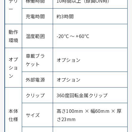
テリ
稼働時間
10時間以上（録画ON時）
ー
充電時間
約3時間
動作
温度範囲
-20℃ ～ +60℃
環境
車載ブラ
オプ
オプション
ケット
ショ
ン
外部電源
オプション
クリップ
360度回転金属クリップ
本体
高さ100mm × 幅60mm × 厚
サイズ
仕様
さ23mm