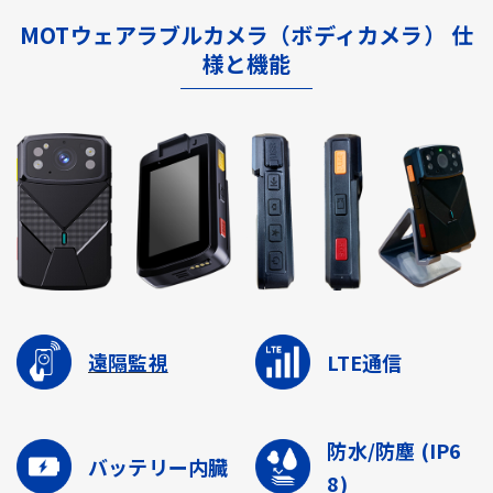
MOTウェアラブルカメラ（ボディカメラ） 仕
様と機能
遠隔監視
LTE通信
防水/防塵
(IP6
バッテリー内臓
8)