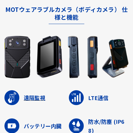
MOTウェアラブルカメラ（ボディカメラ） 仕
様と機能
遠隔監視
LTE通信
防水/防塵
(IP6
バッテリー内臓
8)