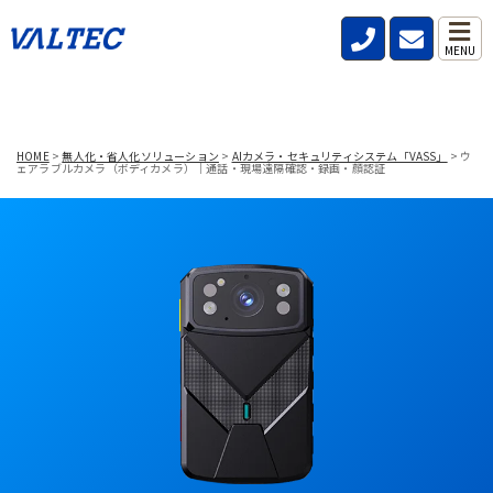
MENU
HOME
>
無人化・省人化ソリューション
>
AIカメラ・セキュリティシステム「VASS」
>
ウ
ェアラブルカメラ（ボディカメラ）｜通話・現場遠隔確認・録画・顔認証