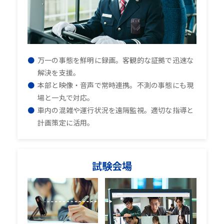
万一の事態を鮮明に録画。客観的な証拠で迅速な
解決を支援。
本部と映像・音声で常時連携。不測の事態にも現
場と一丸で対応。
車内の混雑や運行状況を遠隔監視。適切な指導と
計画策定に活用。
試験会場