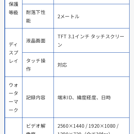
保護
耐落下性
等級
2メートル
能
TFT 3.1インチ タッチスクリー
液晶画面
ディ
ン
スプ
タッチ操
レイ
対応
作
ウォ
ータ
記録内容
端末ID、緯度経度、日時
ーマ
ーク
ビデオ解
2560×1440 / 1920×1080 /
像度
1280×720（全て30fps）