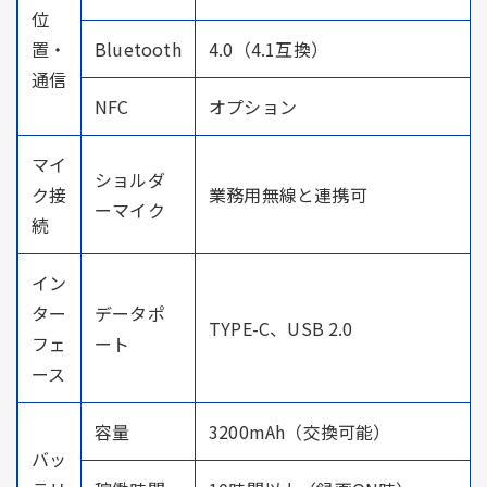
位
置・
Bluetooth
4.0（4.1互換）
通信
NFC
オプション
マイ
ショルダ
ク接
業務用無線と連携可
ーマイク
続
イン
ター
データポ
TYPE-C、USB 2.0
フェ
ート
ース
容量
3200mAh（交換可能）
バッ