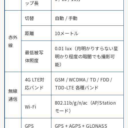
ップ長
切替
自動 / 手動
距離
10メートル
赤外
線
0.01 lux（月明かりすらない星
最低被写
明かり程度の暗闇でも撮影可
体照度
能）
4G LTE対
GSM / WCDMA / TD / FDD /
応バンド
TDD-LTE 各種バンド
無線
通信
802.11b/g/n/ac（AP/Station
Wi-Fi
モード）
GPS
GPS + AGPS + GLONASS