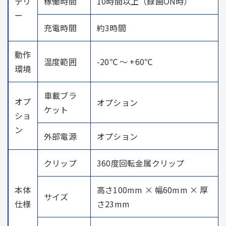
テリ
稼働時間
10時間以上（録画ON時）
ー
充電時間
約3時間
動作
温度範囲
-20℃ ～ +60℃
環境
車載ブラ
オプ
オプション
ケット
ショ
ン
外部電源
オプション
クリップ
360度回転金属クリップ
本体
高さ100mm × 幅60mm × 厚
サイズ
仕様
さ23mm