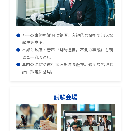
万一の事態を鮮明に録画。客観的な証拠で迅速な
解決を支援。
本部と映像・音声で常時連携。不測の事態にも現
場と一丸で対応。
車内の混雑や運行状況を遠隔監視。適切な指導と
計画策定に活用。
試験会場