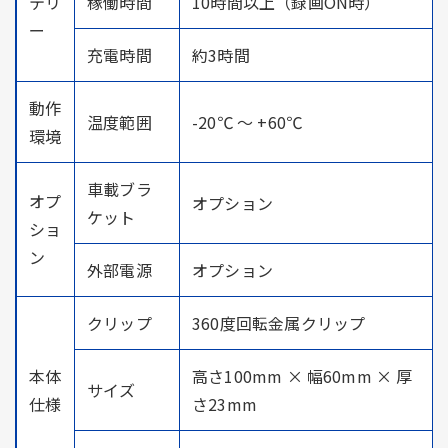
テリ
稼働時間
10時間以上（録画ON時）
ー
充電時間
約3時間
動作
温度範囲
-20℃ ～ +60℃
環境
車載ブラ
オプ
オプション
ケット
ショ
ン
外部電源
オプション
クリップ
360度回転金属クリップ
本体
高さ100mm × 幅60mm × 厚
サイズ
仕様
さ23mm