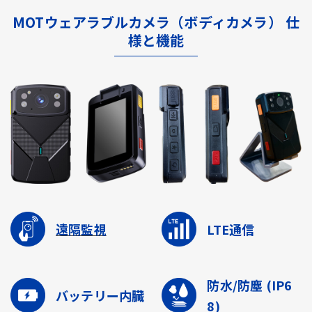
MOTウェアラブルカメラ（ボディカメラ） 仕
様と機能
遠隔監視
LTE通信
防水/防塵
(IP6
バッテリー内臓
8)