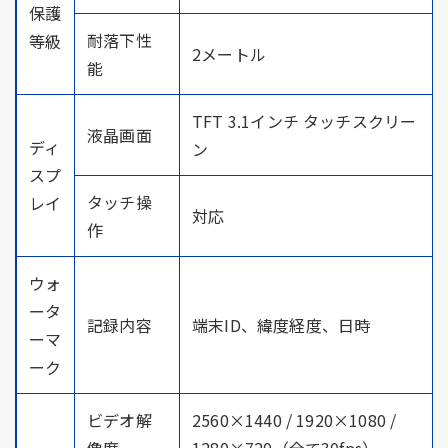
保護
耐落下性
等級
2メートル
能
TFT 3.1インチ タッチスクリー
液晶画面
ディ
ン
スプ
タッチ操
レイ
対応
作
ウォ
ータ
記録内容
端末ID、緯度経度、日時
ーマ
ーク
ビデオ解
2560×1440 / 1920×1080 /
像度
1280×720（全て30fps）