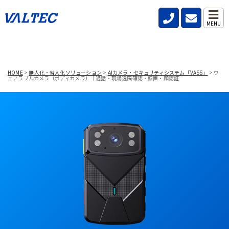
MENU
HOME
>
無人化・省人化ソリューション
>
AIカメラ・セキュリティシステム「VASS」
>
ウ
ェアラブルカメラ（ボディカメラ）｜通話・現場遠隔確認・録画・顔認証