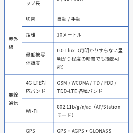
ップ長
切替
自動 / 手動
距離
10メートル
赤外
線
0.01 lux（月明かりすらない星
最低被写
明かり程度の暗闇でも撮影可
体照度
能）
4G LTE対
GSM / WCDMA / TD / FDD /
応バンド
TDD-LTE 各種バンド
無線
通信
802.11b/g/n/ac（AP/Station
Wi-Fi
モード）
GPS
GPS + AGPS + GLONASS