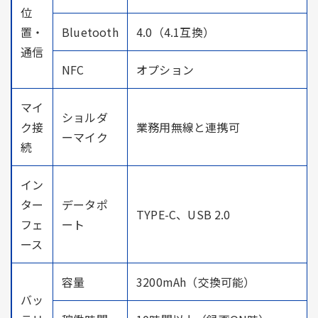
位
置・
Bluetooth
4.0（4.1互換）
通信
NFC
オプション
マイ
ショルダ
ク接
業務用無線と連携可
ーマイク
続
イン
ター
データポ
TYPE-C、USB 2.0
フェ
ート
ース
容量
3200mAh（交換可能）
バッ