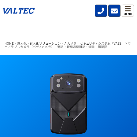
MENU
HOME
>
無人化・省人化ソリューション
>
AIカメラ・セキュリティシステム「VASS」
>
ウ
ェアラブルカメラ（ボディカメラ）｜通話・現場遠隔確認・録画・顔認証