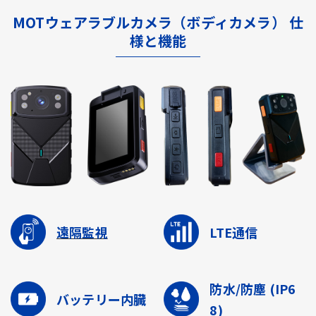
MOTウェアラブルカメラ（ボディカメラ） 仕
様と機能
遠隔監視
LTE通信
防水/防塵
(IP6
バッテリー内臓
8)