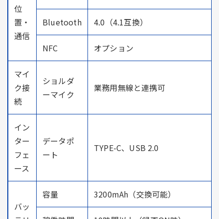
位
置・
Bluetooth
4.0（4.1互換）
通信
NFC
オプション
マイ
ショルダ
ク接
業務用無線と連携可
ーマイク
続
イン
ター
データポ
TYPE-C、USB 2.0
フェ
ート
ース
容量
3200mAh（交換可能）
バッ