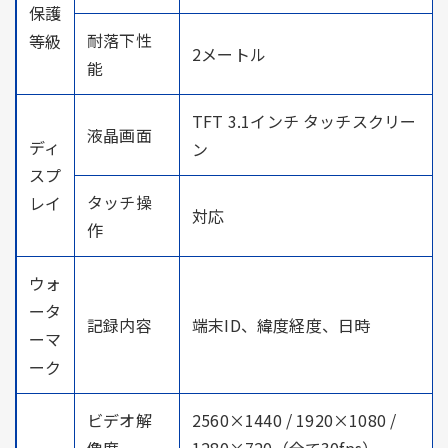
保護
耐落下性
等級
2メートル
能
TFT 3.1インチ タッチスクリー
液晶画面
ディ
ン
スプ
タッチ操
レイ
対応
作
ウォ
ータ
記録内容
端末ID、緯度経度、日時
ーマ
ーク
ビデオ解
2560×1440 / 1920×1080 /
像度
1280×720（全て30fps）