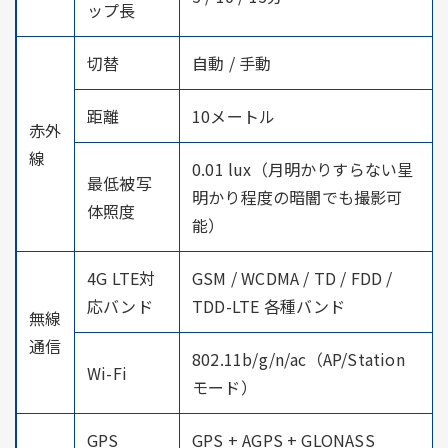
ップ長
切替
自動 / 手動
距離
10メートル
赤外
線
0.01 lux（月明かりすらない星
最低被写
明かり程度の暗闇でも撮影可
体照度
能）
4G LTE対
GSM / WCDMA / TD / FDD /
応バンド
TDD-LTE 各種バンド
無線
通信
802.11b/g/n/ac（AP/Station
Wi-Fi
モード）
GPS
GPS + AGPS + GLONASS