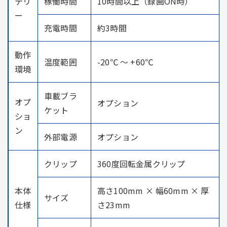
テリ
稼働時間
10時間以上（録画ON時）
ー
充電時間
約3時間
動作
温度範囲
-20℃ ～ +60℃
環境
車載ブラ
オプ
オプション
ケット
ショ
ン
外部電源
オプション
クリップ
360度回転金属クリップ
本体
高さ100mm × 幅60mm × 厚
サイズ
仕様
さ23mm