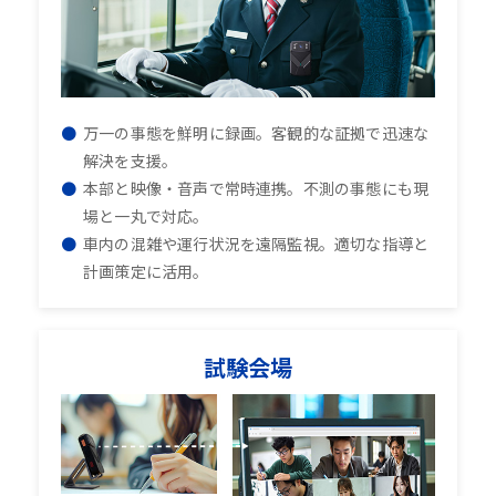
万一の事態を鮮明に録画。客観的な証拠で迅速な
解決を支援。
本部と映像・音声で常時連携。不測の事態にも現
場と一丸で対応。
車内の混雑や運行状況を遠隔監視。適切な指導と
計画策定に活用。
試験会場