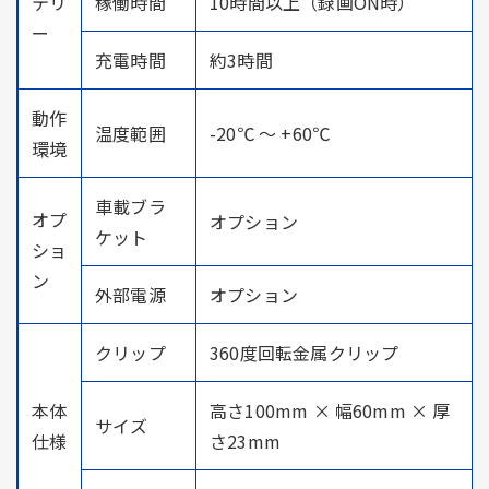
テリ
稼働時間
10時間以上（録画ON時）
ー
充電時間
約3時間
動作
温度範囲
-20℃ ～ +60℃
環境
車載ブラ
オプ
オプション
ケット
ショ
ン
外部電源
オプション
クリップ
360度回転金属クリップ
本体
高さ100mm × 幅60mm × 厚
サイズ
仕様
さ23mm