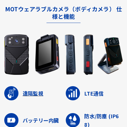
MOTウェアラブルカメラ（ボディカメラ） 仕
様と機能
遠隔監視
LTE通信
防水/防塵
(IP6
バッテリー内臓
8)