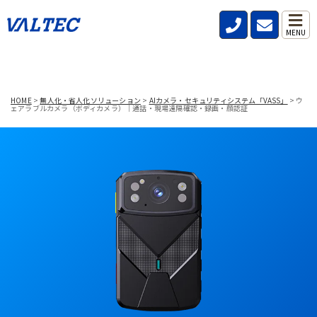
MENU
HOME
>
無人化・省人化ソリューション
>
AIカメラ・セキュリティシステム「VASS」
>
ウ
ェアラブルカメラ（ボディカメラ）｜通話・現場遠隔確認・録画・顔認証