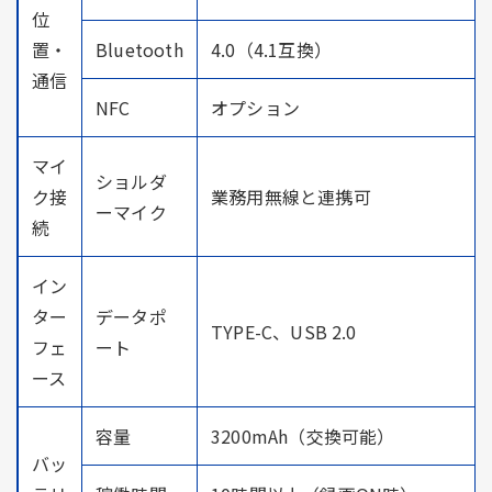
位
置・
Bluetooth
4.0（4.1互換）
通信
NFC
オプション
マイ
ショルダ
ク接
業務用無線と連携可
ーマイク
続
イン
ター
データポ
TYPE-C、USB 2.0
フェ
ート
ース
容量
3200mAh（交換可能）
バッ