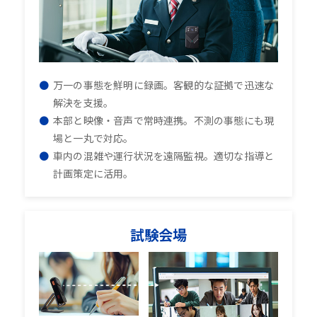
万一の事態を鮮明に録画。客観的な証拠で迅速な
解決を支援。
本部と映像・音声で常時連携。不測の事態にも現
場と一丸で対応。
車内の混雑や運行状況を遠隔監視。適切な指導と
計画策定に活用。
試験会場