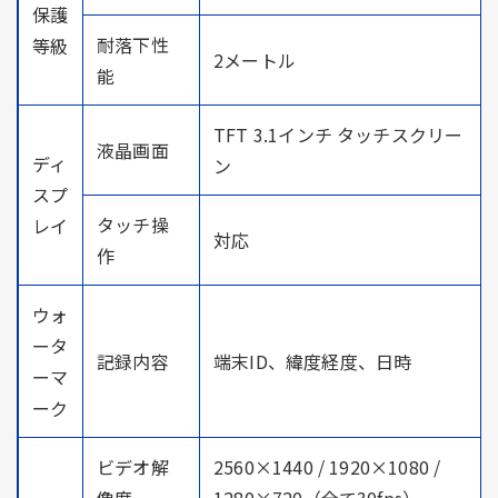
保護
耐落下性
等級
2メートル
能
TFT 3.1インチ タッチスクリー
液晶画面
ディ
ン
スプ
タッチ操
レイ
対応
作
ウォ
ータ
記録内容
端末ID、緯度経度、日時
ーマ
ーク
ビデオ解
2560×1440 / 1920×1080 /
像度
1280×720（全て30fps）