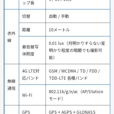
ップ長
切替
自動 / 手動
距離
10メートル
赤外
線
0.01 lux（月明かりすらない星
最低被写
明かり程度の暗闇でも撮影可
体照度
能）
4G LTE対
GSM / WCDMA / TD / FDD /
応バンド
TDD-LTE 各種バンド
無線
通信
802.11b/g/n/ac（AP/Station
Wi-Fi
モード）
GPS
GPS + AGPS + GLONASS