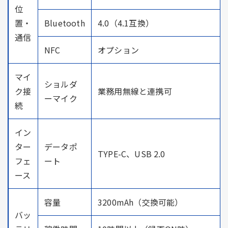
位
置・
Bluetooth
4.0（4.1互換）
通信
NFC
オプション
マイ
ショルダ
ク接
業務用無線と連携可
ーマイク
続
イン
ター
データポ
TYPE-C、USB 2.0
フェ
ート
ース
容量
3200mAh（交換可能）
バッ