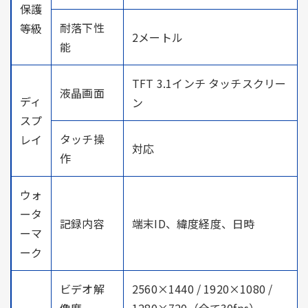
保護
耐落下性
等級
2メートル
能
TFT 3.1インチ タッチスクリー
液晶画面
ディ
ン
スプ
タッチ操
レイ
対応
作
ウォ
ータ
記録内容
端末ID、緯度経度、日時
ーマ
ーク
ビデオ解
2560×1440 / 1920×1080 /
像度
1280×720（全て30fps）