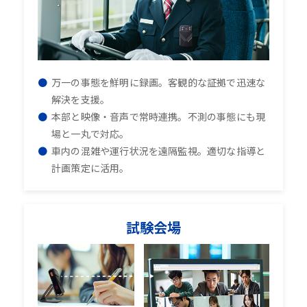
万一の事態を鮮明に録画。客観的な証拠で迅速な
解決を支援。
本部と映像・音声で常時連携。不測の事態にも現
場と一丸で対応。
車内の混雑や運行状況を遠隔監視。適切な指導と
計画策定に活用。
試験会場