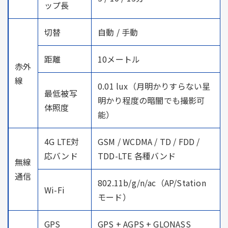
ップ長
切替
自動 / 手動
距離
10メートル
赤外
線
0.01 lux（月明かりすらない星
最低被写
明かり程度の暗闇でも撮影可
体照度
能）
4G LTE対
GSM / WCDMA / TD / FDD /
応バンド
TDD-LTE 各種バンド
無線
通信
802.11b/g/n/ac（AP/Station
Wi-Fi
モード）
GPS
GPS + AGPS + GLONASS