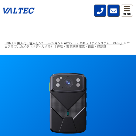
MENU
HOME
>
無人化・省人化ソリューション
>
AIカメラ・セキュリティシステム「VASS」
>
ウ
ェアラブルカメラ（ボディカメラ）｜通話・現場遠隔確認・録画・顔認証