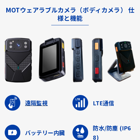
MOTウェアラブルカメラ（ボディカメラ） 仕
様と機能
遠隔監視
LTE通信
防水/防塵
(IP6
バッテリー内臓
8)