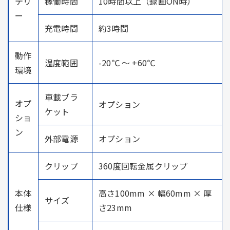
テリ
稼働時間
10時間以上（録画ON時）
ー
充電時間
約3時間
動作
温度範囲
-20℃ ～ +60℃
環境
車載ブラ
オプ
オプション
ケット
ショ
ン
外部電源
オプション
クリップ
360度回転金属クリップ
本体
高さ100mm × 幅60mm × 厚
サイズ
仕様
さ23mm