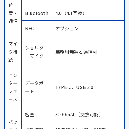
位
置・
Bluetooth
4.0（4.1互換）
通信
NFC
オプション
マイ
ショルダ
ク接
業務用無線と連携可
ーマイク
続
イン
ター
データポ
TYPE-C、USB 2.0
フェ
ート
ース
容量
3200mAh（交換可能）
バッ