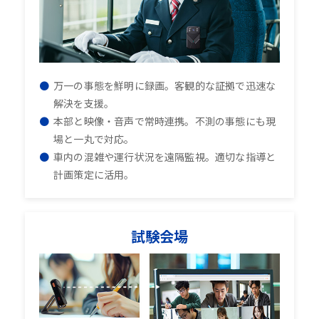
万一の事態を鮮明に録画。客観的な証拠で迅速な
解決を支援。
本部と映像・音声で常時連携。不測の事態にも現
場と一丸で対応。
車内の混雑や運行状況を遠隔監視。適切な指導と
計画策定に活用。
試験会場