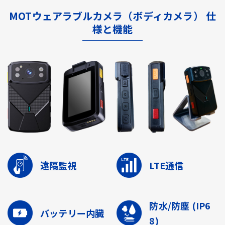
MOTウェアラブルカメラ（ボディカメラ） 仕
様と機能
遠隔監視
LTE通信
防水/防塵
(IP6
バッテリー内臓
8)