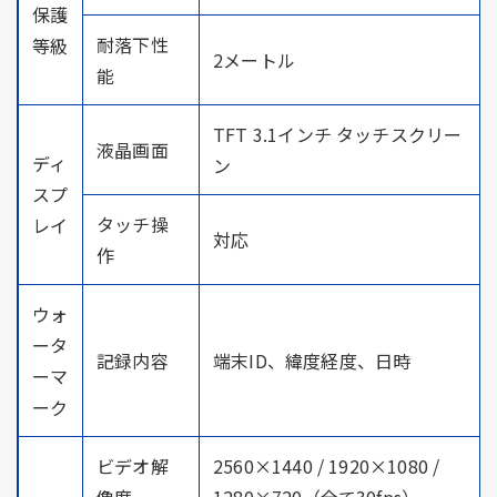
保護
耐落下性
等級
2メートル
能
TFT 3.1インチ タッチスクリー
液晶画面
ディ
ン
スプ
タッチ操
レイ
対応
作
ウォ
ータ
記録内容
端末ID、緯度経度、日時
ーマ
ーク
ビデオ解
2560×1440 / 1920×1080 /
像度
1280×720（全て30fps）