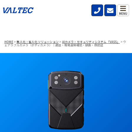
MENU
HOME
>
無人化・省人化ソリューション
>
AIカメラ・セキュリティシステム「VASS」
>
ウ
ェアラブルカメラ（ボディカメラ）｜通話・現場遠隔確認・録画・顔認証