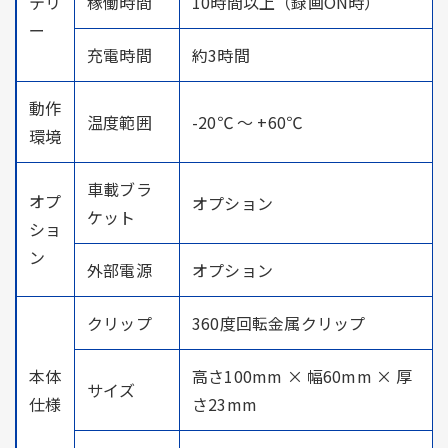
テリ
稼働時間
10時間以上（録画ON時）
ー
充電時間
約3時間
動作
温度範囲
-20℃ ～ +60℃
環境
車載ブラ
オプ
オプション
ケット
ショ
ン
外部電源
オプション
クリップ
360度回転金属クリップ
本体
高さ100mm × 幅60mm × 厚
サイズ
仕様
さ23mm