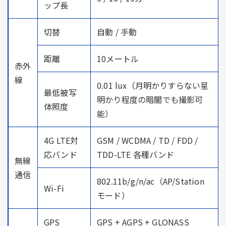
ップ長
切替
自動 / 手動
距離
10メートル
赤外
線
0.01 lux（月明かりすらない星
最低被写
明かり程度の暗闇でも撮影可
体照度
能）
4G LTE対
GSM / WCDMA / TD / FDD /
応バンド
TDD-LTE 各種バンド
無線
通信
802.11b/g/n/ac（AP/Station
Wi-Fi
モード）
GPS
GPS + AGPS + GLONASS