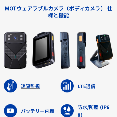
MOTウェアラブルカメラ（ボディカメラ） 仕
様と機能
遠隔監視
LTE通信
防水/防塵
(IP6
バッテリー内臓
8)