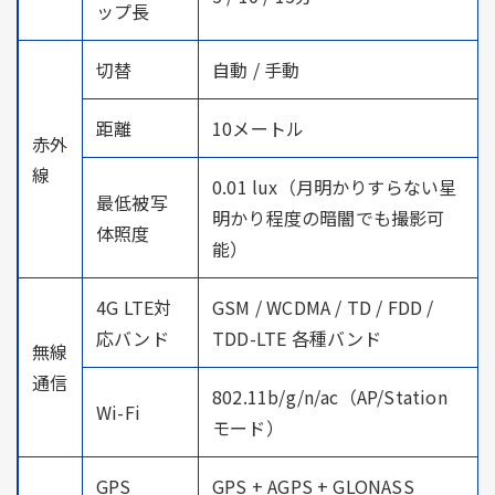
ップ長
切替
自動 / 手動
距離
10メートル
赤外
線
0.01 lux（月明かりすらない星
最低被写
明かり程度の暗闇でも撮影可
体照度
能）
4G LTE対
GSM / WCDMA / TD / FDD /
応バンド
TDD-LTE 各種バンド
無線
通信
802.11b/g/n/ac（AP/Station
Wi-Fi
モード）
GPS
GPS + AGPS + GLONASS