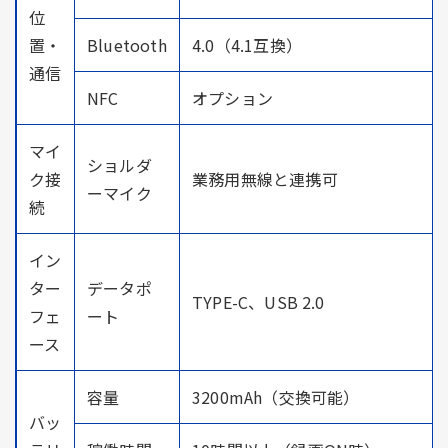
位
置・
Bluetooth
4.0（4.1互換）
通信
NFC
オプション
マイ
ショルダ
ク接
業務用無線と連携可
ーマイク
続
イン
ター
データポ
TYPE-C、USB 2.0
フェ
ート
ース
容量
3200mAh（交換可能）
バッ