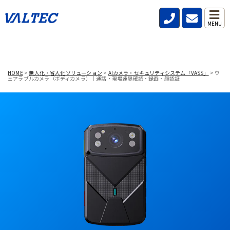
MENU
HOME
>
無人化・省人化ソリューション
>
AIカメラ・セキュリティシステム「VASS」
>
ウ
ェアラブルカメラ（ボディカメラ）｜通話・現場遠隔確認・録画・顔認証