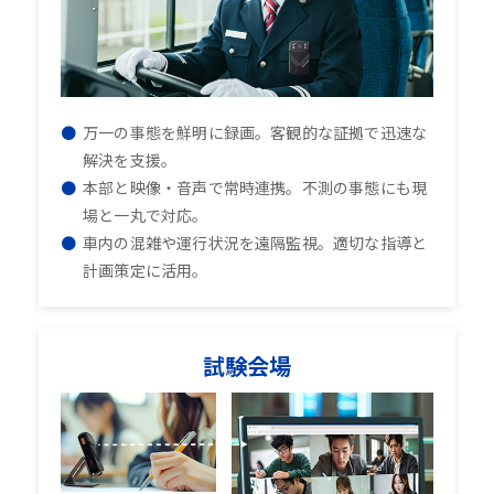
万一の事態を鮮明に録画。客観的な証拠で迅速な
解決を支援。
本部と映像・音声で常時連携。不測の事態にも現
場と一丸で対応。
車内の混雑や運行状況を遠隔監視。適切な指導と
計画策定に活用。
試験会場