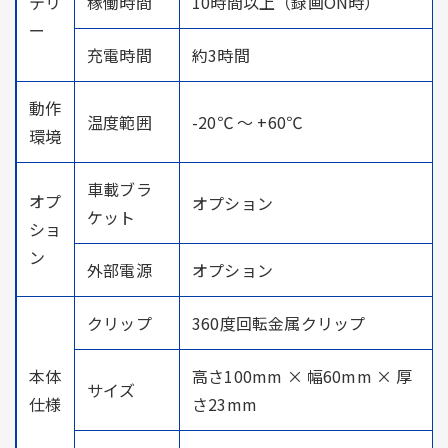
テリ
稼働時間
10時間以上（録画ON時）
ー
充電時間
約3時間
動作
温度範囲
-20℃ ～ +60℃
環境
車載ブラ
オプ
オプション
ケット
ショ
ン
外部電源
オプション
クリップ
360度回転金属クリップ
本体
高さ100mm × 幅60mm × 厚
サイズ
仕様
さ23mm