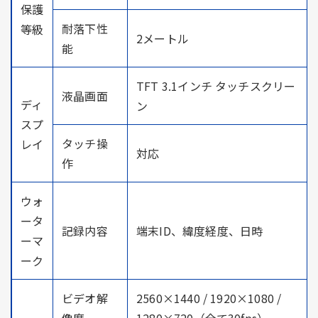
保護
耐落下性
等級
2メートル
能
TFT 3.1インチ タッチスクリー
液晶画面
ディ
ン
スプ
タッチ操
レイ
対応
作
ウォ
ータ
記録内容
端末ID、緯度経度、日時
ーマ
ーク
ビデオ解
2560×1440 / 1920×1080 /
像度
1280×720（全て30fps）