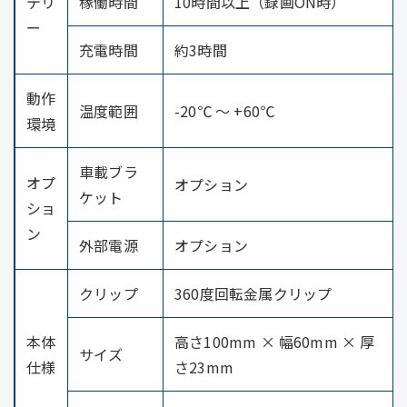
テリ
稼働時間
10時間以上（録画ON時）
ー
充電時間
約3時間
動作
温度範囲
-20℃ ～ +60℃
環境
車載ブラ
オプ
オプション
ケット
ショ
ン
外部電源
オプション
クリップ
360度回転金属クリップ
本体
高さ100mm × 幅60mm × 厚
サイズ
仕様
さ23mm