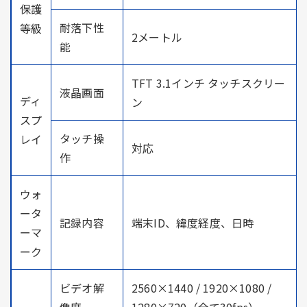
保護
耐落下性
等級
2メートル
能
TFT 3.1インチ タッチスクリー
液晶画面
ディ
ン
スプ
タッチ操
レイ
対応
作
ウォ
ータ
記録内容
端末ID、緯度経度、日時
ーマ
ーク
ビデオ解
2560×1440 / 1920×1080 /
像度
1280×720（全て30fps）