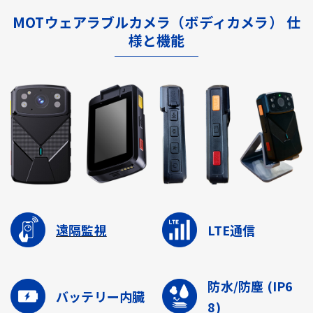
MOTウェアラブルカメラ（ボディカメラ） 仕
様と機能
遠隔監視
LTE通信
防水/防塵
(IP6
バッテリー内臓
8)