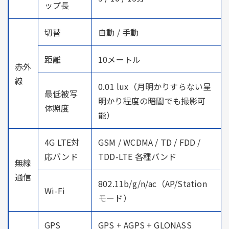
ップ長
切替
自動 / 手動
距離
10メートル
赤外
線
0.01 lux（月明かりすらない星
最低被写
明かり程度の暗闇でも撮影可
体照度
能）
4G LTE対
GSM / WCDMA / TD / FDD /
応バンド
TDD-LTE 各種バンド
無線
通信
802.11b/g/n/ac（AP/Station
Wi-Fi
モード）
GPS
GPS + AGPS + GLONASS