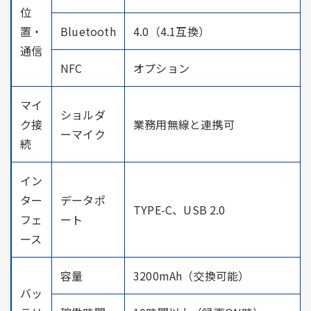
位
置・
Bluetooth
4.0（4.1互換）
通信
NFC
オプション
マイ
ショルダ
ク接
業務用無線と連携可
ーマイク
続
イン
ター
データポ
TYPE-C、USB 2.0
フェ
ート
ース
容量
3200mAh（交換可能）
バッ