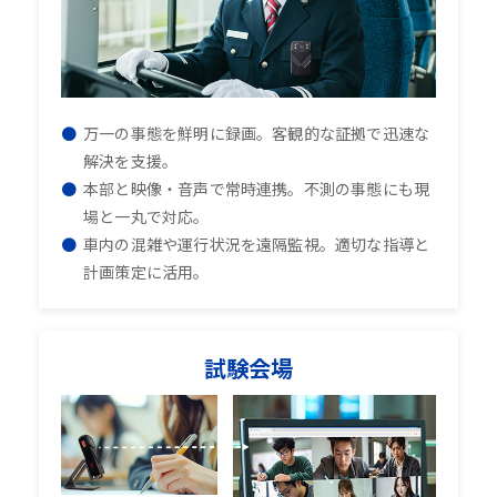
万一の事態を鮮明に録画。客観的な証拠で迅速な
解決を支援。
本部と映像・音声で常時連携。不測の事態にも現
場と一丸で対応。
車内の混雑や運行状況を遠隔監視。適切な指導と
計画策定に活用。
試験会場