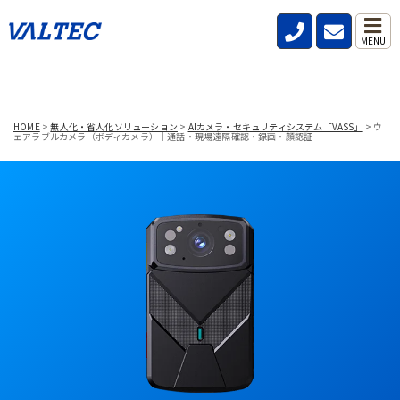
MENU
HOME
>
無人化・省人化ソリューション
>
AIカメラ・セキュリティシステム「VASS」
>
ウ
ェアラブルカメラ（ボディカメラ）｜通話・現場遠隔確認・録画・顔認証