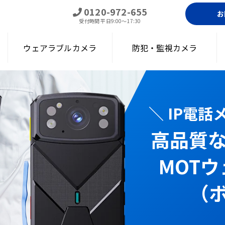
0120-972-655
お
受付時間
平日9:00～17:30
ウェアラブルカメラ
防犯・監視カメラ
＼ IP電
高品質
アラブルカメラ（ボディカメラ）｜通話・現場遠隔確認・録画・顔認証
MOT
（