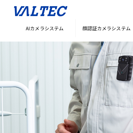
AIカメラシステム
顔認証カメラシステム
HOME
>
無人化・省人化ソリューション
>
AIカメラ・セキュリティシステム「VASS」
>
ウェ