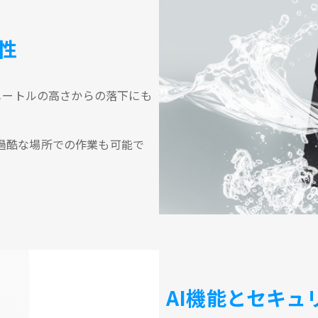
性
2メートルの高さからの落下にも
過酷な場所での作業も可能で
AI機能とセキュ