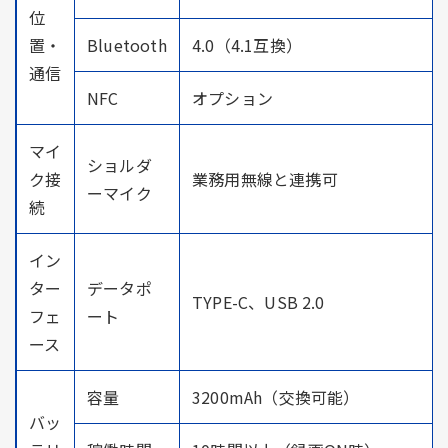
位
置・
Bluetooth
4.0（4.1互換）
通信
NFC
オプション
マイ
ショルダ
ク接
業務用無線と連携可
ーマイク
続
イン
ター
データポ
TYPE-C、USB 2.0
フェ
ート
ース
容量
3200mAh（交換可能）
バッ