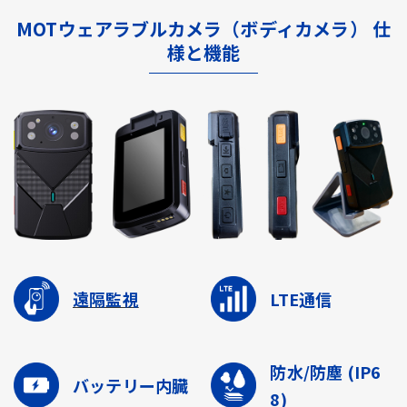
MOTウェアラブルカメラ（ボディカメラ） 仕
様と機能
遠隔監視
LTE通信
防水/防塵
(IP6
バッテリー内臓
8)