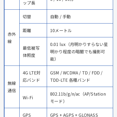
ップ長
切替
自動 / 手動
距離
10メートル
赤外
線
0.01 lux（月明かりすらない星
最低被写
明かり程度の暗闇でも撮影可
体照度
能）
4G LTE対
GSM / WCDMA / TD / FDD /
応バンド
TDD-LTE 各種バンド
無線
通信
802.11b/g/n/ac（AP/Station
Wi-Fi
モード）
GPS
GPS + AGPS + GLONASS