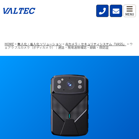
MENU
HOME
>
無人化・省人化ソリューション
>
AIカメラ・セキュリティシステム「VASS」
>
ウ
ェアラブルカメラ（ボディカメラ）｜通話・現場遠隔確認・録画・顔認証