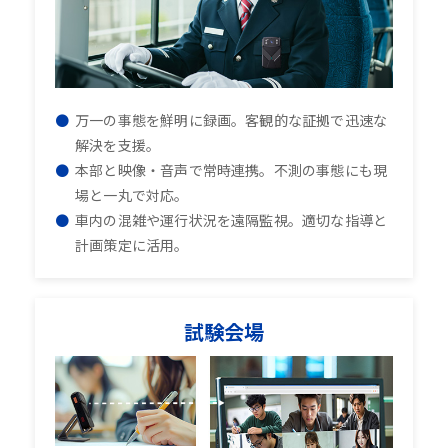
万一の事態を鮮明に録画。客観的な証拠で迅速な
解決を支援。
本部と映像・音声で常時連携。不測の事態にも現
場と一丸で対応。
車内の混雑や運行状況を遠隔監視。適切な指導と
計画策定に活用。
試験会場