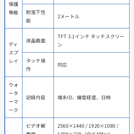
保護
耐落下性
等級
2メートル
能
TFT 3.1インチ タッチスクリー
液晶画面
ディ
ン
スプ
タッチ操
レイ
対応
作
ウォ
ータ
記録内容
端末ID、緯度経度、日時
ーマ
ーク
ビデオ解
2560×1440 / 1920×1080 /
像度
1280×720（全て30fps）