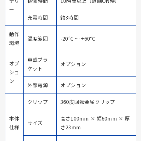
テリ
稼働時間
10時間以上（録画ON時）
ー
充電時間
約3時間
動作
温度範囲
-20℃ ～ +60℃
環境
車載ブラ
オプ
オプション
ケット
ショ
ン
外部電源
オプション
クリップ
360度回転金属クリップ
本体
高さ100mm × 幅60mm × 厚
サイズ
仕様
さ23mm