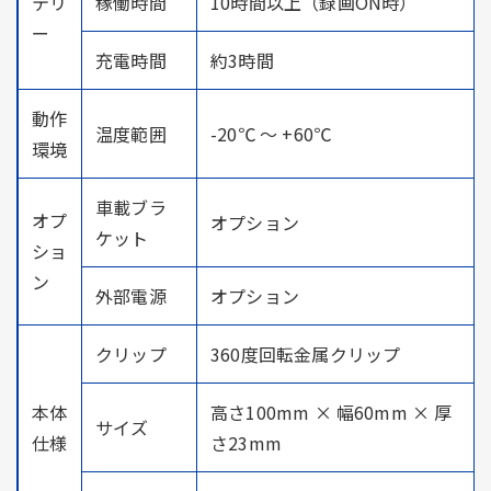
テリ
稼働時間
10時間以上（録画ON時）
ー
充電時間
約3時間
動作
温度範囲
-20℃ ～ +60℃
環境
車載ブラ
オプ
オプション
ケット
ショ
ン
外部電源
オプション
クリップ
360度回転金属クリップ
本体
高さ100mm × 幅60mm × 厚
サイズ
仕様
さ23mm