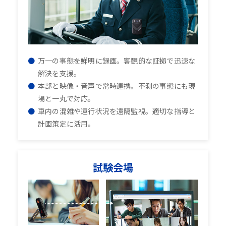
万一の事態を鮮明に録画。客観的な証拠で迅速な
解決を支援。
本部と映像・音声で常時連携。不測の事態にも現
場と一丸で対応。
車内の混雑や運行状況を遠隔監視。適切な指導と
計画策定に活用。
試験会場