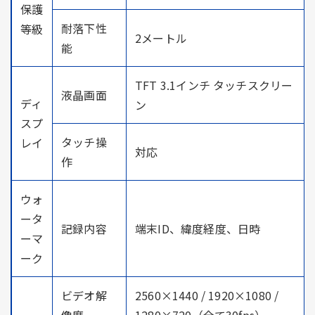
保護
耐落下性
等級
2メートル
能
TFT 3.1インチ タッチスクリー
液晶画面
ディ
ン
スプ
タッチ操
レイ
対応
作
ウォ
ータ
記録内容
端末ID、緯度経度、日時
ーマ
ーク
ビデオ解
2560×1440 / 1920×1080 /
像度
1280×720（全て30fps）