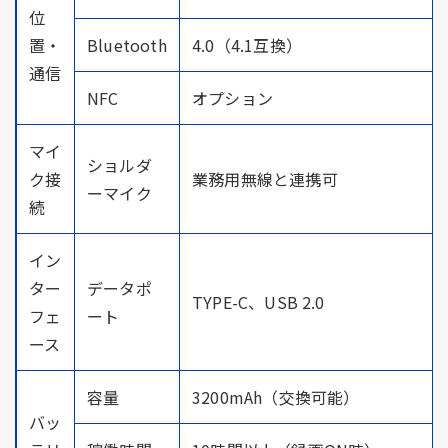
位
置・
Bluetooth
4.0（4.1互換）
通信
NFC
オプション
マイ
ショルダ
ク接
業務用無線と連携可
ーマイク
続
イン
ター
データポ
TYPE-C、USB 2.0
フェ
ート
ース
容量
3200mAh（交換可能）
バッ