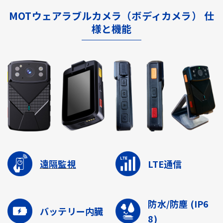
MOTウェアラブルカメラ（ボディカメラ） 仕
様と機能
遠隔監視
LTE通信
防水/防塵
(IP6
バッテリー内臓
8)