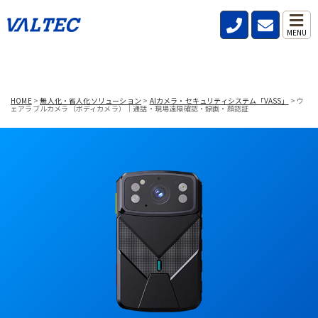
MENU
HOME
>
無人化・省人化ソリューション
>
AIカメラ・セキュリティシステム「VASS」
>
ウ
ェアラブルカメラ（ボディカメラ）｜通話・現場遠隔確認・録画・顔認証