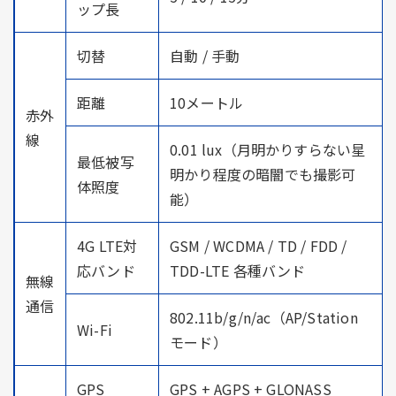
ップ長
切替
自動 / 手動
距離
10メートル
赤外
線
0.01 lux（月明かりすらない星
最低被写
明かり程度の暗闇でも撮影可
体照度
能）
4G LTE対
GSM / WCDMA / TD / FDD /
応バンド
TDD-LTE 各種バンド
無線
通信
802.11b/g/n/ac（AP/Station
Wi-Fi
モード）
GPS
GPS + AGPS + GLONASS