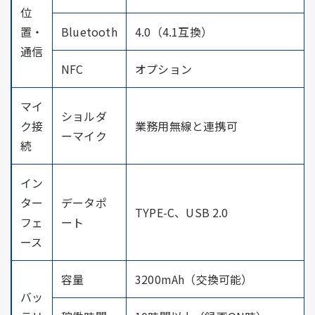
位
置・
Bluetooth
4.0（4.1互換）
通信
NFC
オプション
マイ
ショルダ
ク接
業務用無線と連携可
ーマイク
続
イン
ター
データポ
TYPE-C、USB 2.0
フェ
ート
ース
容量
3200mAh（交換可能）
バッ