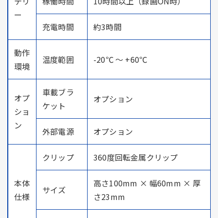
テリ
稼働時間
10時間以上（録画ON時）
ー
充電時間
約3時間
動作
温度範囲
-20℃ ～ +60℃
環境
車載ブラ
オプ
オプション
ケット
ショ
ン
外部電源
オプション
クリップ
360度回転金属クリップ
本体
高さ100mm × 幅60mm × 厚
サイズ
仕様
さ23mm