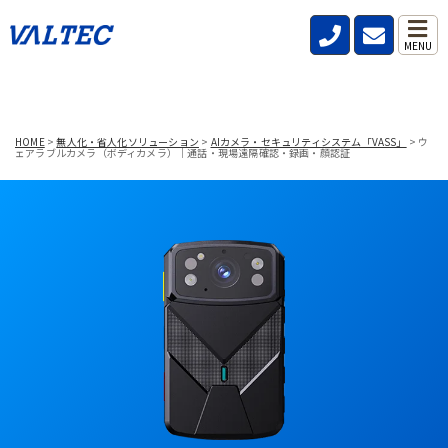
MENU
HOME
>
無人化・省人化ソリューション
>
AIカメラ・セキュリティシステム「VASS」
>
ウ
ェアラブルカメラ（ボディカメラ）｜通話・現場遠隔確認・録画・顔認証