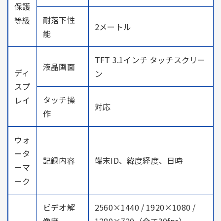
保護
耐落下性
等級
2メートル
能
TFT 3.1インチ タッチスクリー
液晶画面
ディ
ン
スプ
タッチ操
レイ
対応
作
ウォ
ータ
記録内容
端末ID、緯度経度、日時
ーマ
ーク
ビデオ解
2560×1440 / 1920×1080 /
像度
1280×720（全て30fps）