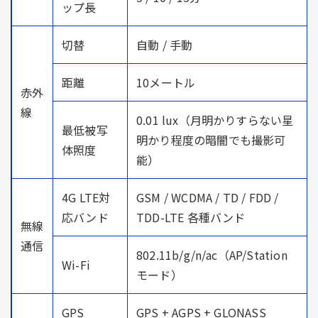
ップ長
切替
自動 / 手動
距離
10メートル
赤外
線
0.01 lux（月明かりすらない星
最低被写
明かり程度の暗闇でも撮影可
体照度
能）
4G LTE対
GSM / WCDMA / TD / FDD /
応バンド
TDD-LTE 各種バンド
無線
通信
802.11b/g/n/ac（AP/Station
Wi-Fi
モード）
GPS
GPS + AGPS + GLONASS