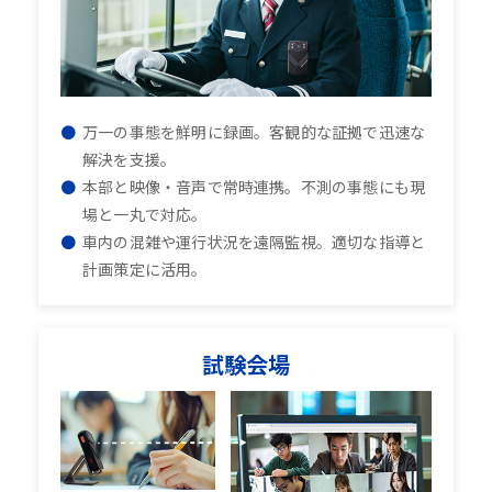
万一の事態を鮮明に録画。客観的な証拠で迅速な
解決を支援。
本部と映像・音声で常時連携。不測の事態にも現
場と一丸で対応。
車内の混雑や運行状況を遠隔監視。適切な指導と
計画策定に活用。
試験会場