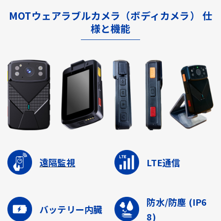
MOTウェアラブルカメラ（ボディカメラ） 仕
様と機能
遠隔監視
LTE通信
防水/防塵
(IP6
バッテリー内臓
8)