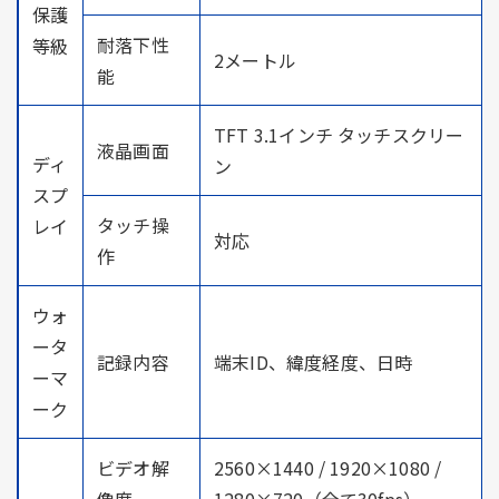
保護
耐落下性
等級
2メートル
能
TFT 3.1インチ タッチスクリー
液晶画面
ディ
ン
スプ
タッチ操
レイ
対応
作
ウォ
ータ
記録内容
端末ID、緯度経度、日時
ーマ
ーク
ビデオ解
2560×1440 / 1920×1080 /
像度
1280×720（全て30fps）