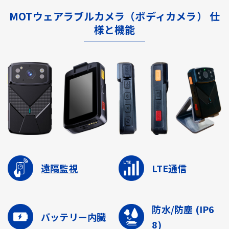
MOTウェアラブルカメラ（ボディカメラ） 仕
様と機能
遠隔監視
LTE通信
防水/防塵
(IP6
バッテリー内臓
8)