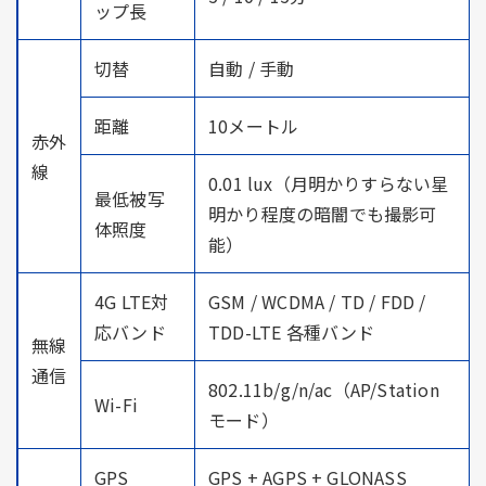
ップ長
切替
自動 / 手動
距離
10メートル
赤外
線
0.01 lux（月明かりすらない星
最低被写
明かり程度の暗闇でも撮影可
体照度
能）
4G LTE対
GSM / WCDMA / TD / FDD /
応バンド
TDD-LTE 各種バンド
無線
通信
802.11b/g/n/ac（AP/Station
Wi-Fi
モード）
GPS
GPS + AGPS + GLONASS