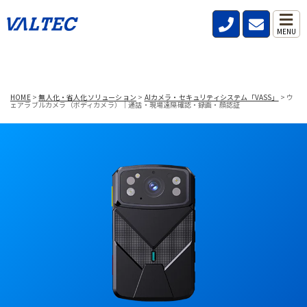
MENU
HOME
>
無人化・省人化ソリューション
>
AIカメラ・セキュリティシステム「VASS」
>
ウ
ェアラブルカメラ（ボディカメラ）｜通話・現場遠隔確認・録画・顔認証