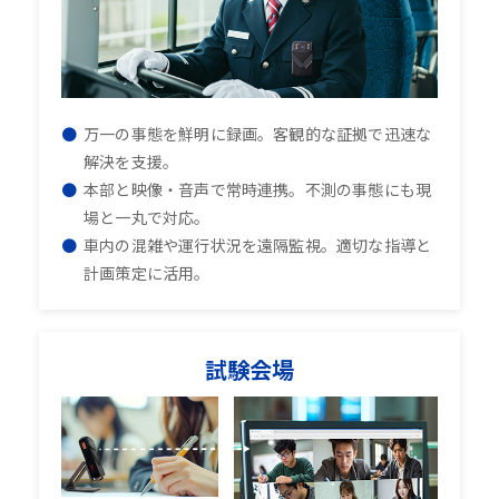
万一の事態を鮮明に録画。客観的な証拠で迅速な
解決を支援。
本部と映像・音声で常時連携。不測の事態にも現
場と一丸で対応。
車内の混雑や運行状況を遠隔監視。適切な指導と
計画策定に活用。
試験会場