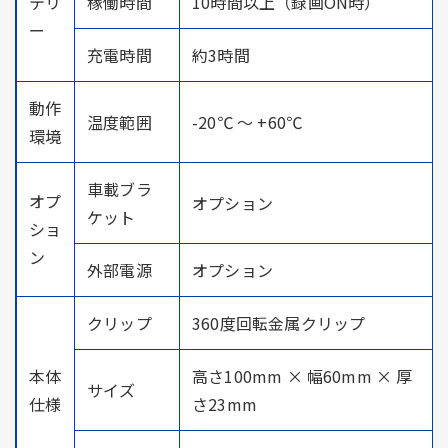
テリ
稼働時間
10時間以上（録画ON時）
ー
充電時間
約3時間
動作
温度範囲
-20℃ ～ +60℃
環境
車載ブラ
オプ
オプション
ケット
ショ
ン
外部電源
オプション
クリップ
360度回転金属クリップ
本体
高さ100mm × 幅60mm × 厚
サイズ
仕様
さ23mm