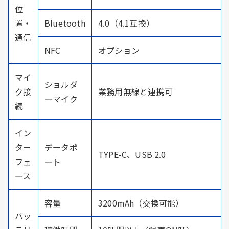
位
置・
Bluetooth
4.0（4.1互換）
通信
NFC
オプション
マイ
ショルダ
ク接
業務用無線と連携可
ーマイク
続
イン
ター
データポ
TYPE-C、USB 2.0
フェ
ート
ース
容量
3200mAh（交換可能）
バッ