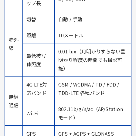
ップ長
切替
自動 / 手動
距離
10メートル
赤外
線
0.01 lux（月明かりすらない星
最低被写
明かり程度の暗闇でも撮影可
体照度
能）
4G LTE対
GSM / WCDMA / TD / FDD /
応バンド
TDD-LTE 各種バンド
無線
通信
802.11b/g/n/ac（AP/Station
Wi-Fi
モード）
GPS
GPS + AGPS + GLONASS