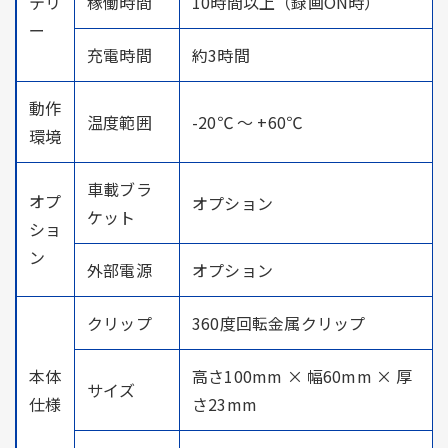
テリ
稼働時間
10時間以上（録画ON時）
ー
充電時間
約3時間
動作
温度範囲
-20℃ ～ +60℃
環境
車載ブラ
オプ
オプション
ケット
ショ
ン
外部電源
オプション
クリップ
360度回転金属クリップ
本体
高さ100mm × 幅60mm × 厚
サイズ
仕様
さ23mm