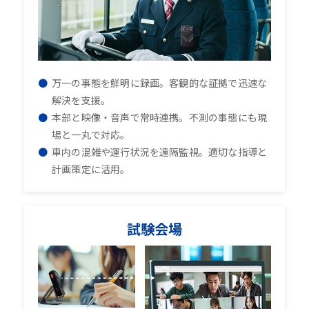
万一の事態を鮮明に録画。客観的な証拠で迅速な
解決を支援。
本部と映像・音声で常時連携。不測の事態にも現
場と一丸で対応。
車内の混雑や運行状況を遠隔監視。適切な指導と
計画策定に活用。
試験会場