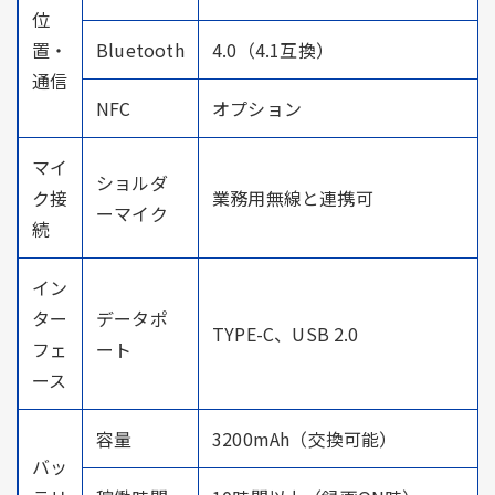
位
置・
Bluetooth
4.0（4.1互換）
通信
NFC
オプション
マイ
ショルダ
ク接
業務用無線と連携可
ーマイク
続
イン
ター
データポ
TYPE-C、USB 2.0
フェ
ート
ース
容量
3200mAh（交換可能）
バッ