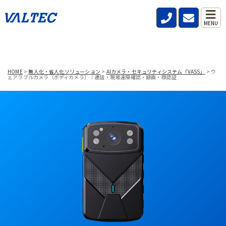
MENU
HOME
>
無人化・省人化ソリューション
>
AIカメラ・セキュリティシステム「VASS」
>
ウ
ェアラブルカメラ（ボディカメラ）｜通話・現場遠隔確認・録画・顔認証