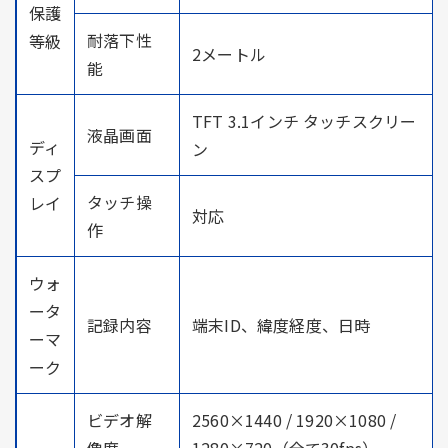
保護
耐落下性
等級
2メートル
能
TFT 3.1インチ タッチスクリー
液晶画面
ディ
ン
スプ
タッチ操
レイ
対応
作
ウォ
ータ
記録内容
端末ID、緯度経度、日時
ーマ
ーク
ビデオ解
2560×1440 / 1920×1080 /
像度
1280×720（全て30fps）