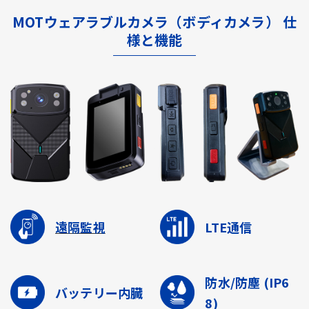
MOTウェアラブルカメラ（ボディカメラ） 仕
様と機能
遠隔監視
LTE通信
防水/防塵
(IP6
バッテリー内臓
8)