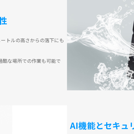
性
2メートルの高さからの落下にも
過酷な場所での作業も可能で
AI機能とセキュ