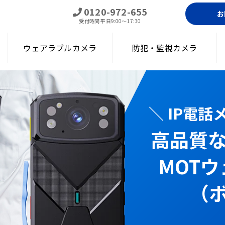
0120-972-655
お
受付時間
平日9:00～17:30
ウェアラブルカメラ
防犯・監視カメラ
＼ IP電
高品質
アラブルカメラ（ボディカメラ）｜通話・現場遠隔確認・録画・顔認証
MOT
（