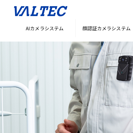
AIカメラシステム
顔認証カメラシステム
HOME
>
無人化・省人化ソリューション
>
AIカメラ・セキュリティシステム「VASS」
>
ウェ