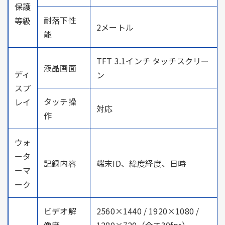
保護
耐落下性
等級
2メートル
能
TFT 3.1インチ タッチスクリー
液晶画面
ディ
ン
スプ
タッチ操
レイ
対応
作
ウォ
ータ
記録内容
端末ID、緯度経度、日時
ーマ
ーク
ビデオ解
2560×1440 / 1920×1080 /
像度
1280×720（全て30fps）