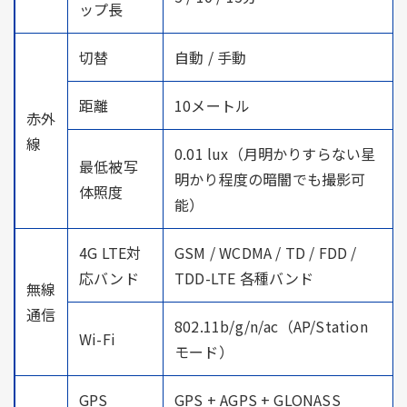
ップ長
切替
自動 / 手動
距離
10メートル
赤外
線
0.01 lux（月明かりすらない星
最低被写
明かり程度の暗闇でも撮影可
体照度
能）
4G LTE対
GSM / WCDMA / TD / FDD /
応バンド
TDD-LTE 各種バンド
無線
通信
802.11b/g/n/ac（AP/Station
Wi-Fi
モード）
GPS
GPS + AGPS + GLONASS