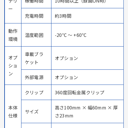
テリ
稼働時間
10時間以上（録画ON時）
ー
充電時間
約3時間
動作
温度範囲
-20℃ ～ +60℃
環境
車載ブラ
オプ
オプション
ケット
ショ
ン
外部電源
オプション
クリップ
360度回転金属クリップ
本体
高さ100mm × 幅60mm × 厚
サイズ
仕様
さ23mm