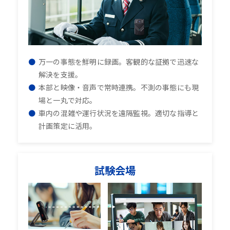
万一の事態を鮮明に録画。客観的な証拠で迅速な
解決を支援。
本部と映像・音声で常時連携。不測の事態にも現
場と一丸で対応。
車内の混雑や運行状況を遠隔監視。適切な指導と
計画策定に活用。
試験会場