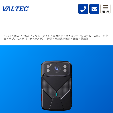
MENU
HOME
>
無人化・省人化ソリューション
>
AIカメラ・セキュリティシステム「VASS」
>
ウ
ェアラブルカメラ（ボディカメラ）｜通話・現場遠隔確認・録画・顔認証