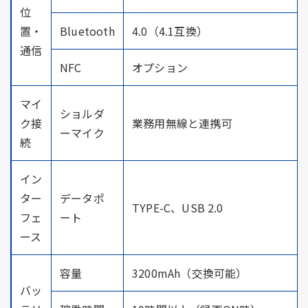
位
置・
Bluetooth
4.0（4.1互換）
通信
NFC
オプション
マイ
ショルダ
ク接
業務用無線と連携可
ーマイク
続
イン
ター
データポ
TYPE-C、USB 2.0
フェ
ート
ース
容量
3200mAh（交換可能）
バッ