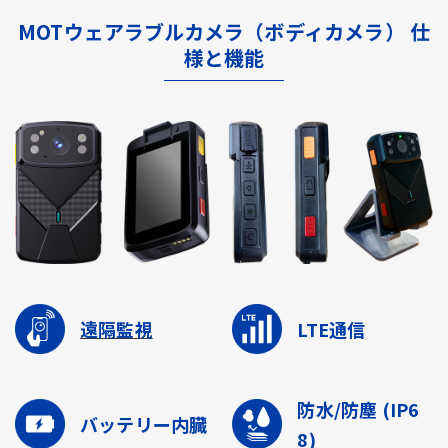
MOTウェアラブルカメラ（ボディカメラ） 仕
様と機能
遠隔監視
LTE通信
防水/防塵
(IP6
バッテリー内臓
8)