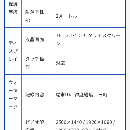
保護
耐落下性
等級
2メートル
能
TFT 3.1インチ タッチスクリー
液晶画面
ディ
ン
スプ
タッチ操
レイ
対応
作
ウォ
ータ
記録内容
端末ID、緯度経度、日時
ーマ
ーク
ビデオ解
2560×1440 / 1920×1080 /
像度
1280×720（全て30fps）