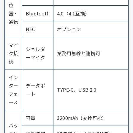
位
置・
Bluetooth
4.0（4.1互換）
通信
NFC
オプション
マイ
ショルダ
ク接
業務用無線と連携可
ーマイク
続
イン
ター
データポ
TYPE-C、USB 2.0
フェ
ート
ース
容量
3200mAh（交換可能）
バッ