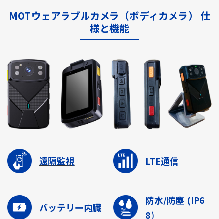
MOTウェアラブルカメラ（ボディカメラ） 仕
様と機能
遠隔監視
LTE通信
防水/防塵
(IP6
バッテリー内臓
8)