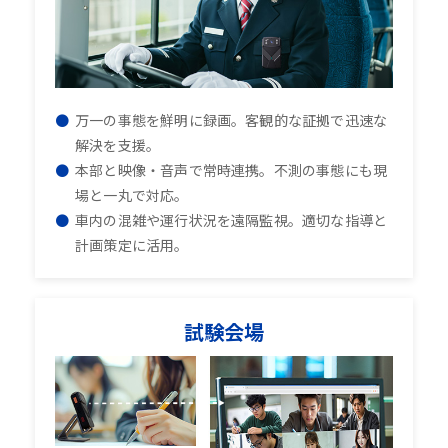
万一の事態を鮮明に録画。客観的な証拠で迅速な
解決を支援。
本部と映像・音声で常時連携。不測の事態にも現
場と一丸で対応。
車内の混雑や運行状況を遠隔監視。適切な指導と
計画策定に活用。
試験会場