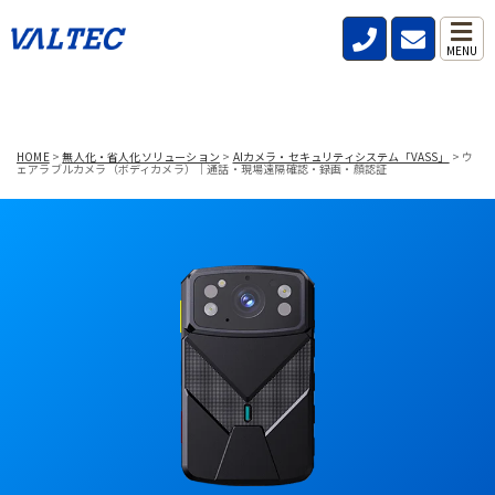
MENU
HOME
>
無人化・省人化ソリューション
>
AIカメラ・セキュリティシステム「VASS」
>
ウ
ェアラブルカメラ（ボディカメラ）｜通話・現場遠隔確認・録画・顔認証