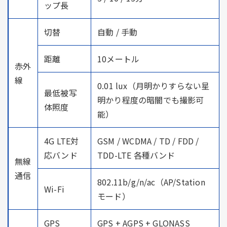
ップ長
切替
自動 / 手動
距離
10メートル
赤外
線
0.01 lux（月明かりすらない星
最低被写
明かり程度の暗闇でも撮影可
体照度
能）
4G LTE対
GSM / WCDMA / TD / FDD /
応バンド
TDD-LTE 各種バンド
無線
通信
802.11b/g/n/ac（AP/Station
Wi-Fi
モード）
GPS
GPS + AGPS + GLONASS