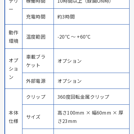
テリ
稼働時間
10時間以上（録画ON時）
ー
充電時間
約3時間
動作
温度範囲
-20℃ ～ +60℃
環境
車載ブラ
オプ
オプション
ケット
ショ
ン
外部電源
オプション
クリップ
360度回転金属クリップ
本体
高さ100mm × 幅60mm × 厚
サイズ
仕様
さ23mm