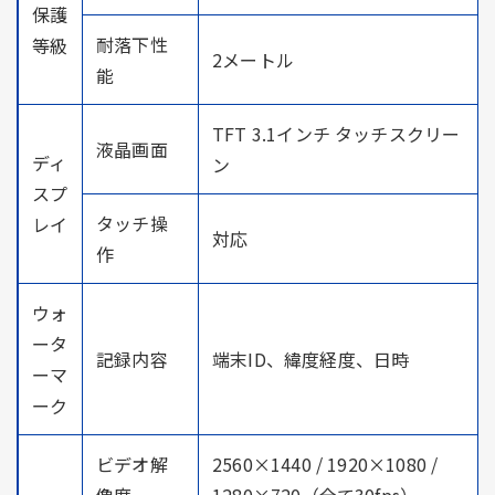
保護
耐落下性
等級
2メートル
能
TFT 3.1インチ タッチスクリー
液晶画面
ディ
ン
スプ
タッチ操
レイ
対応
作
ウォ
ータ
記録内容
端末ID、緯度経度、日時
ーマ
ーク
ビデオ解
2560×1440 / 1920×1080 /
像度
1280×720（全て30fps）