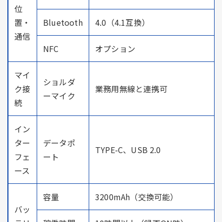
位
置・
Bluetooth
4.0（4.1互換）
通信
NFC
オプション
マイ
ショルダ
ク接
業務用無線と連携可
ーマイク
続
イン
ター
データポ
TYPE-C、USB 2.0
フェ
ート
ース
容量
3200mAh（交換可能）
バッ