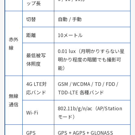
ップ長
切替
自動 / 手動
距離
10メートル
赤外
線
0.01 lux（月明かりすらない星
最低被写
明かり程度の暗闇でも撮影可
体照度
能）
4G LTE対
GSM / WCDMA / TD / FDD /
応バンド
TDD-LTE 各種バンド
無線
通信
802.11b/g/n/ac（AP/Station
Wi-Fi
モード）
GPS
GPS + AGPS + GLONASS