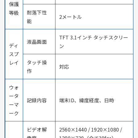
保護
耐落下性
等級
2メートル
能
TFT 3.1インチ タッチスクリー
液晶画面
ディ
ン
スプ
タッチ操
レイ
対応
作
ウォ
ータ
記録内容
端末ID、緯度経度、日時
ーマ
ーク
ビデオ解
2560×1440 / 1920×1080 /
像度
1280×720（全て30fps）