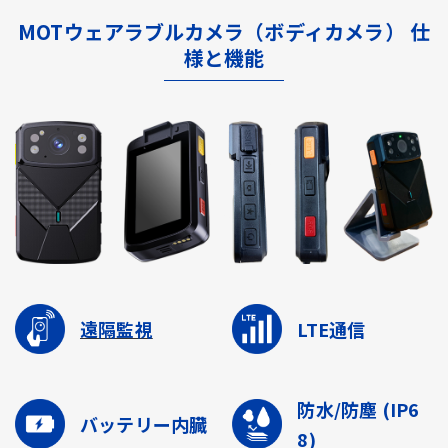
MOTウェアラブルカメラ（ボディカメラ） 仕
様と機能
遠隔監視
LTE通信
防水/防塵
(IP6
バッテリー内臓
8)