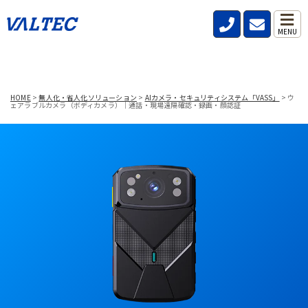
MENU
HOME
>
無人化・省人化ソリューション
>
AIカメラ・セキュリティシステム「VASS」
>
ウ
ェアラブルカメラ（ボディカメラ）｜通話・現場遠隔確認・録画・顔認証