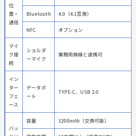
位
置・
Bluetooth
4.0（4.1互換）
通信
NFC
オプション
マイ
ショルダ
ク接
業務用無線と連携可
ーマイク
続
イン
ター
データポ
TYPE-C、USB 2.0
フェ
ート
ース
容量
3200mAh（交換可能）
バッ