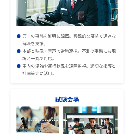
万一の事態を鮮明に録画。客観的な証拠で迅速な
解決を支援。
本部と映像・音声で常時連携。不測の事態にも現
場と一丸で対応。
車内の混雑や運行状況を遠隔監視。適切な指導と
計画策定に活用。
試験会場