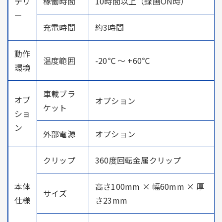
テリ
稼働時間
10時間以上（録画ON時）
ー
充電時間
約3時間
動作
温度範囲
-20℃ ～ +60℃
環境
車載ブラ
オプ
オプション
ケット
ショ
ン
外部電源
オプション
クリップ
360度回転金属クリップ
本体
高さ100mm × 幅60mm × 厚
サイズ
仕様
さ23mm