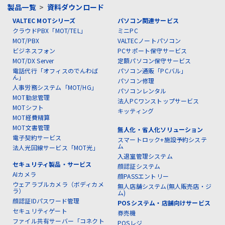
製品一覧
>
資料ダウンロード
VALTEC MOTシリーズ
パソコン関連サービス
クラウドPBX「MOT/TEL」
ミニPC
MOT/PBX
VALTECノートパソコン
ビジネスフォン
PCサポート保守サービス
MOT/DX Server
定額パソコン保守サービス
電話代行「オフィスのでんわば
パソコン通販「PCバル」
ん」
パソコン修理
人事労務システム「MOT/HG」
パソコンレンタル
MOT勤怠管理
法人PCワンストップサービス
MOTシフト
キッティング
MOT経費精算
MOT文書管理
無人化・省人化ソリューション
電子契約サービス
スマートロック+施設予約システ
ム
法人光回線サービス「MOT光」
入退室管理システム
セキュリティ製品・サービス
顔認証システム
AIカメラ
顔PASSエントリー
ウェアラブルカメラ（ボディカメ
無人店舗システム(無人販売店・ジ
ラ）
ム)
顔認証IDパスワード管理
POSシステム・店舗向けサービス
セキュリティゲート
券売機
ファイル共有サーバー「コネクト
POSレジ