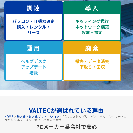
調達
導入
パソコン・IT機器選定
キッティング代行
購入・レンタル・
ネットワーク構築
リース
設置・設定
運用
廃棄
ヘルプデスク
撤去・データ消去
アップデート
下取り・回収
増設
VALTECが選ばれている理由
HOME
>
無人化・省人化ソリューション
>
PCワンストップサービス – パソコンキッティン
グからヘルプデスク、修理、廃棄までサポート
PCメーカー系会社で安心