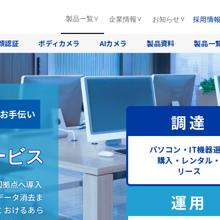
採用情
製品一覧
企業情報
お知らせ
顔認証
ボディカメラ
AIカメラ
製品資料
製品一
をお手伝い
調達
パソコン・IT機器
ービス
購入・レンタル
リース
国拠点へ導入
運用
データ消去ま
に おけるあら