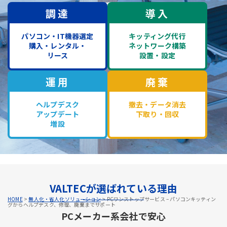
調達
導入
パソコン・IT機器選定
キッティング代行
購入・レンタル・
ネットワーク構築
リース
設置・設定
運用
廃棄
ヘルプデスク
撤去・データ消去
アップデート
下取り・回収
増設
VALTECが選ばれている理由
HOME
>
無人化・省人化ソリューション
>
PCワンストップサービス – パソコンキッティン
グからヘルプデスク、修理、廃棄までサポート
PCメーカー系会社で安心