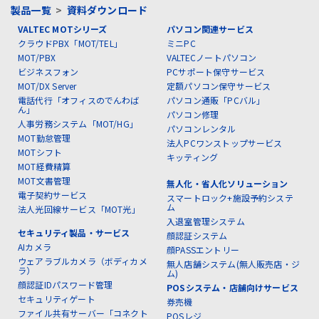
製品一覧
>
資料ダウンロード
VALTEC MOTシリーズ
パソコン関連サービス
クラウドPBX「MOT/TEL」
ミニPC
MOT/PBX
VALTECノートパソコン
ビジネスフォン
PCサポート保守サービス
MOT/DX Server
定額パソコン保守サービス
電話代行「オフィスのでんわば
パソコン通販「PCバル」
ん」
パソコン修理
人事労務システム「MOT/HG」
パソコンレンタル
MOT勤怠管理
法人PCワンストップサービス
MOTシフト
キッティング
MOT経費精算
MOT文書管理
無人化・省人化ソリューション
電子契約サービス
スマートロック+施設予約システ
ム
法人光回線サービス「MOT光」
入退室管理システム
セキュリティ製品・サービス
顔認証システム
AIカメラ
顔PASSエントリー
ウェアラブルカメラ（ボディカメ
無人店舗システム(無人販売店・ジ
ラ）
ム)
顔認証IDパスワード管理
POSシステム・店舗向けサービス
セキュリティゲート
券売機
ファイル共有サーバー「コネクト
POSレジ