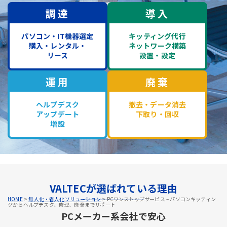
調達
導入
パソコン・IT機器選定
キッティング代行
購入・レンタル・
ネットワーク構築
リース
設置・設定
運用
廃棄
ヘルプデスク
撤去・データ消去
アップデート
下取り・回収
増設
VALTECが選ばれている理由
HOME
>
無人化・省人化ソリューション
>
PCワンストップサービス – パソコンキッティン
グからヘルプデスク、修理、廃棄までサポート
PCメーカー系会社で安心