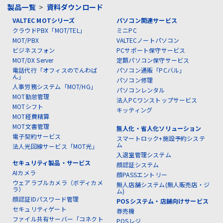
製品一覧
>
資料ダウンロード
VALTEC MOTシリーズ
パソコン関連サービス
クラウドPBX「MOT/TEL」
ミニPC
MOT/PBX
VALTECノートパソコン
ビジネスフォン
PCサポート保守サービス
MOT/DX Server
定額パソコン保守サービス
電話代行「オフィスのでんわば
パソコン通販「PCバル」
ん」
パソコン修理
人事労務システム「MOT/HG」
パソコンレンタル
MOT勤怠管理
法人PCワンストップサービス
MOTシフト
キッティング
MOT経費精算
MOT文書管理
無人化・省人化ソリューション
電子契約サービス
スマートロック+施設予約システ
ム
法人光回線サービス「MOT光」
入退室管理システム
セキュリティ製品・サービス
顔認証システム
AIカメラ
顔PASSエントリー
ウェアラブルカメラ（ボディカメ
無人店舗システム(無人販売店・ジ
ラ）
ム)
顔認証IDパスワード管理
POSシステム・店舗向けサービス
セキュリティゲート
券売機
ファイル共有サーバー「コネクト
POSレジ