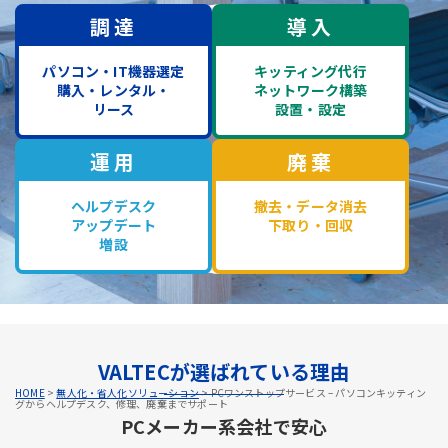
調達
導入
パソコン・IT機器選定
キッティング代行
購入・レンタル・
ネットワーク構築
リース
設置・設定
運用
廃棄
ヘルプデスク
撤去・データ消去
アップデート
下取り・回収
増設
VALTECが選ばれている理由
HOME
>
無人化・省人化ソリューション
>
PCワンストップサービス – パソコンキッティン
グからヘルプデスク、修理、廃棄までサポート
PCメーカー系会社で安心