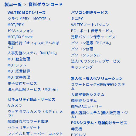
製品一覧
>
資料ダウンロード
VALTEC MOTシリーズ
パソコン関連サービス
クラウドPBX「MOT/TEL」
ミニPC
MOT/PBX
VALTECノートパソコン
ビジネスフォン
PCサポート保守サービス
MOT/DX Server
定額パソコン保守サービス
電話代行「オフィスのでんわば
パソコン通販「PCバル」
ん」
パソコン修理
人事労務システム「MOT/HG」
パソコンレンタル
MOT勤怠管理
法人PCワンストップサービス
MOTシフト
キッティング
MOT経費精算
MOT文書管理
無人化・省人化ソリューション
電子契約サービス
スマートロック+施設予約システ
ム
法人光回線サービス「MOT光」
入退室管理システム
セキュリティ製品・サービス
顔認証システム
AIカメラ
顔PASSエントリー
ウェアラブルカメラ（ボディカメ
無人店舗システム(無人販売店・ジ
ラ）
ム)
顔認証IDパスワード管理
POSシステム・店舗向けサービス
セキュリティゲート
券売機
ファイル共有サーバー「コネクト
POSレジ