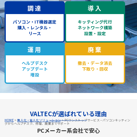
調達
導入
パソコン・IT機器選定
キッティング代行
購入・レンタル・
ネットワーク構築
リース
設置・設定
運用
廃棄
ヘルプデスク
撤去・データ消去
アップデート
下取り・回収
増設
VALTECが選ばれている理由
HOME
>
無人化・省人化ソリューション
>
PCワンストップサービス – パソコンキッティン
グからヘルプデスク、修理、廃棄までサポート
PCメーカー系会社で安心