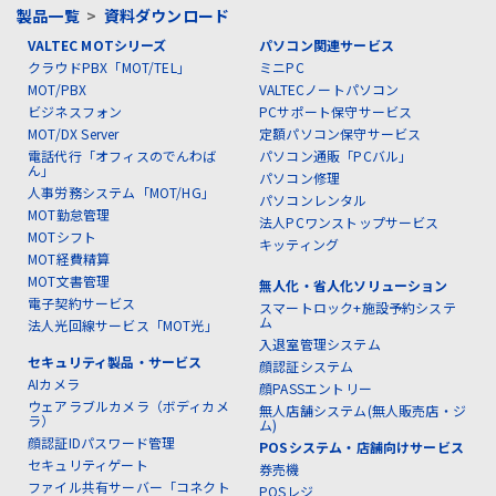
製品一覧
>
資料ダウンロード
VALTEC MOTシリーズ
パソコン関連サービス
クラウドPBX「MOT/TEL」
ミニPC
MOT/PBX
VALTECノートパソコン
ビジネスフォン
PCサポート保守サービス
MOT/DX Server
定額パソコン保守サービス
電話代行「オフィスのでんわば
パソコン通販「PCバル」
ん」
パソコン修理
人事労務システム「MOT/HG」
パソコンレンタル
MOT勤怠管理
法人PCワンストップサービス
MOTシフト
キッティング
MOT経費精算
MOT文書管理
無人化・省人化ソリューション
電子契約サービス
スマートロック+施設予約システ
ム
法人光回線サービス「MOT光」
入退室管理システム
セキュリティ製品・サービス
顔認証システム
AIカメラ
顔PASSエントリー
ウェアラブルカメラ（ボディカメ
無人店舗システム(無人販売店・ジ
ラ）
ム)
顔認証IDパスワード管理
POSシステム・店舗向けサービス
セキュリティゲート
券売機
ファイル共有サーバー「コネクト
POSレジ