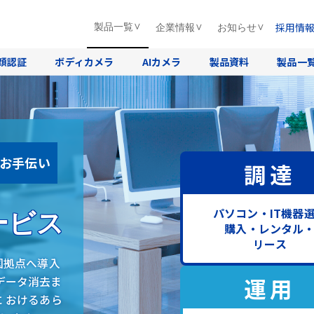
採用情
製品一覧
企業情報
お知らせ
顔認証
ボディカメラ
AIカメラ
製品資料
製品一
をお手伝い
調達
パソコン・IT機器
ービス
購入・レンタル
リース
国拠点へ導入
運用
データ消去ま
に おけるあら