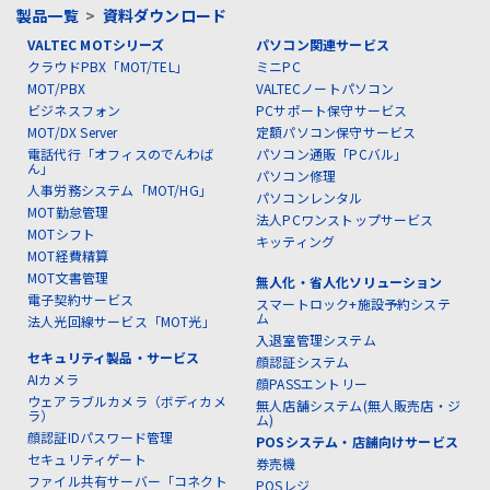
製品一覧
>
資料ダウンロード
VALTEC MOTシリーズ
パソコン関連サービス
クラウドPBX「MOT/TEL」
ミニPC
MOT/PBX
VALTECノートパソコン
ビジネスフォン
PCサポート保守サービス
MOT/DX Server
定額パソコン保守サービス
電話代行「オフィスのでんわば
パソコン通販「PCバル」
ん」
パソコン修理
人事労務システム「MOT/HG」
パソコンレンタル
MOT勤怠管理
法人PCワンストップサービス
MOTシフト
キッティング
MOT経費精算
MOT文書管理
無人化・省人化ソリューション
電子契約サービス
スマートロック+施設予約システ
ム
法人光回線サービス「MOT光」
入退室管理システム
セキュリティ製品・サービス
顔認証システム
AIカメラ
顔PASSエントリー
ウェアラブルカメラ（ボディカメ
無人店舗システム(無人販売店・ジ
ラ）
ム)
顔認証IDパスワード管理
POSシステム・店舗向けサービス
セキュリティゲート
券売機
ファイル共有サーバー「コネクト
POSレジ