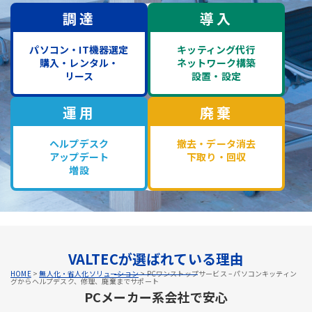
調達
導入
パソコン・IT機器選定
キッティング代行
購入・レンタル・
ネットワーク構築
リース
設置・設定
運用
廃棄
ヘルプデスク
撤去・データ消去
アップデート
下取り・回収
増設
VALTECが選ばれている理由
HOME
>
無人化・省人化ソリューション
>
PCワンストップサービス – パソコンキッティン
グからヘルプデスク、修理、廃棄までサポート
PCメーカー系会社で安心