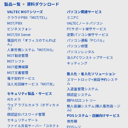
製品一覧
>
資料ダウンロード
VALTEC MOTシリーズ
パソコン関連サービス
クラウドPBX「MOT/TEL」
ミニPC
MOT/PBX
VALTECノートパソコン
ビジネスフォン
PCサポート保守サービス
MOT/DX Server
定額パソコン保守サービス
電話代行「オフィスのでんわば
パソコン通販「PCバル」
ん」
パソコン修理
人事労務システム「MOT/HG」
パソコンレンタル
MOT勤怠管理
法人PCワンストップサービス
MOTシフト
キッティング
MOT経費精算
MOT文書管理
無人化・省人化ソリューション
電子契約サービス
スマートロック+施設予約システ
ム
法人光回線サービス「MOT光」
入退室管理システム
セキュリティ製品・サービス
顔認証システム
AIカメラ
顔PASSエントリー
ウェアラブルカメラ（ボディカメ
無人店舗システム(無人販売店・ジ
ラ）
ム)
顔認証IDパスワード管理
POSシステム・店舗向けサービス
セキュリティゲート
券売機
ファイル共有サーバー「コネクト
POSレジ