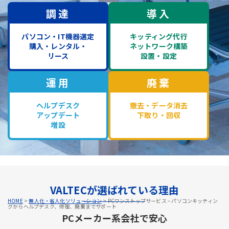
調達
導入
パソコン・IT機器選定
キッティング代行
購入・レンタル・
ネットワーク構築
リース
設置・設定
運用
廃棄
ヘルプデスク
撤去・データ消去
アップデート
下取り・回収
増設
VALTECが選ばれている理由
HOME
>
無人化・省人化ソリューション
>
PCワンストップサービス – パソコンキッティン
グからヘルプデスク、修理、廃棄までサポート
PCメーカー系会社で安心