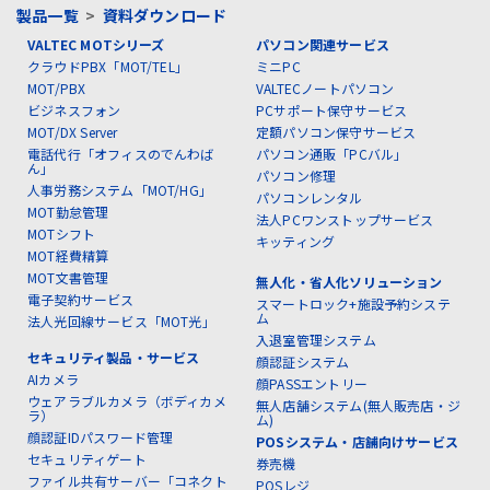
製品一覧
>
資料ダウンロード
VALTEC MOTシリーズ
パソコン関連サービス
クラウドPBX「MOT/TEL」
ミニPC
MOT/PBX
VALTECノートパソコン
ビジネスフォン
PCサポート保守サービス
MOT/DX Server
定額パソコン保守サービス
電話代行「オフィスのでんわば
パソコン通販「PCバル」
ん」
パソコン修理
人事労務システム「MOT/HG」
パソコンレンタル
MOT勤怠管理
法人PCワンストップサービス
MOTシフト
キッティング
MOT経費精算
MOT文書管理
無人化・省人化ソリューション
電子契約サービス
スマートロック+施設予約システ
ム
法人光回線サービス「MOT光」
入退室管理システム
セキュリティ製品・サービス
顔認証システム
AIカメラ
顔PASSエントリー
ウェアラブルカメラ（ボディカメ
無人店舗システム(無人販売店・ジ
ラ）
ム)
顔認証IDパスワード管理
POSシステム・店舗向けサービス
セキュリティゲート
券売機
ファイル共有サーバー「コネクト
POSレジ