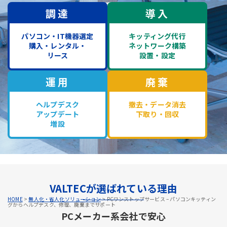
調達
導入
パソコン・IT機器選定
キッティング代行
購入・レンタル・
ネットワーク構築
リース
設置・設定
運用
廃棄
ヘルプデスク
撤去・データ消去
アップデート
下取り・回収
増設
VALTECが選ばれている理由
HOME
>
無人化・省人化ソリューション
>
PCワンストップサービス – パソコンキッティン
グからヘルプデスク、修理、廃棄までサポート
PCメーカー系会社で安心