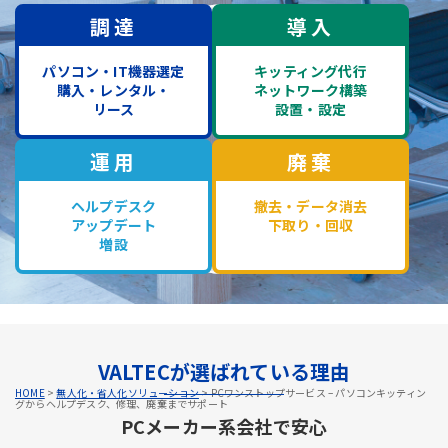
調達
導入
パソコン・IT機器選定
キッティング代行
購入・レンタル・
ネットワーク構築
リース
設置・設定
運用
廃棄
ヘルプデスク
撤去・データ消去
アップデート
下取り・回収
増設
VALTECが選ばれている理由
HOME
>
無人化・省人化ソリューション
>
PCワンストップサービス – パソコンキッティン
グからヘルプデスク、修理、廃棄までサポート
PCメーカー系会社で安心