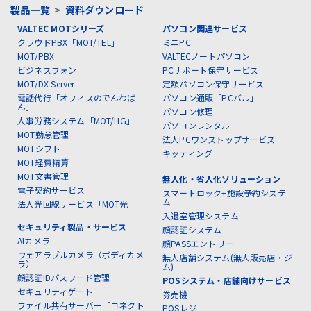
製品一覧
>
資料ダウンロード
VALTEC MOTシリーズ
パソコン関連サービス
クラウドPBX「MOT/TEL」
ミニPC
MOT/PBX
VALTECノートパソコン
ビジネスフォン
PCサポート保守サービス
MOT/DX Server
定額パソコン保守サービス
電話代行「オフィスのでんわば
パソコン通販「PCバル」
ん」
パソコン修理
人事労務システム「MOT/HG」
パソコンレンタル
MOT勤怠管理
法人PCワンストップサービス
MOTシフト
キッティング
MOT経費精算
MOT文書管理
無人化・省人化ソリューション
電子契約サービス
スマートロック+施設予約システ
ム
法人光回線サービス「MOT光」
入退室管理システム
セキュリティ製品・サービス
顔認証システム
AIカメラ
顔PASSエントリー
ウェアラブルカメラ（ボディカメ
無人店舗システム(無人販売店・ジ
ラ）
ム)
顔認証IDパスワード管理
POSシステム・店舗向けサービス
セキュリティゲート
券売機
ファイル共有サーバー「コネクト
POSレジ